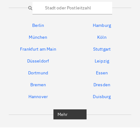
Suche
Berlin
Hamburg
München
Köln
Frankfurt am Main
Stuttgart
Düsseldorf
Leipzig
Dortmund
Essen
Bremen
Dresden
Hannover
Duisburg
Bochum
München
Mehr
Regensburg
Ingolstadt
Würzburg
Furth