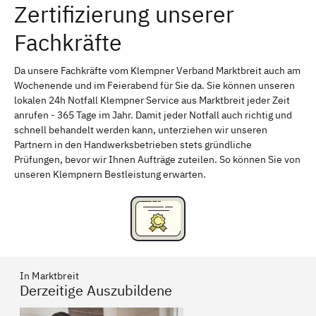
Zertifizierung unserer
Erlangen
Bamberg
Fachkräfte
Bayreuth
Aschaffenburg
Kempten (Allgäu)
Neu-Ulm
Da unsere Fachkräfte vom Klempner Verband Marktbreit auch am
Wochenende und im Feierabend für Sie da. Sie können unseren
Schweinfurt
Passau
lokalen 24h Notfall Klempner Service aus Marktbreit jeder Zeit
anrufen - 365 Tage im Jahr. Damit jeder Notfall auch richtig und
Freising
Rudelsdorf, Mittelfranken
schnell behandelt werden kann, unterziehen wir unseren
Partnern in den Handwerksbetrieben stets gründliche
Prüfungen, bevor wir Ihnen Aufträge zuteilen. So können Sie von
unseren Klempnern Bestleistung erwarten.
In Marktbreit
Derzeitige Auszubildene