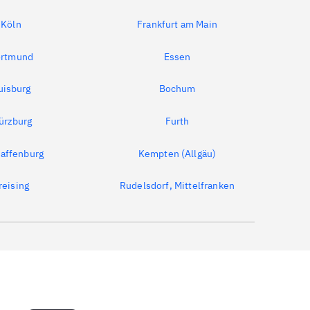
Köln
Frankfurt am Main
rtmund
Essen
uisburg
Bochum
ürzburg
Furth
affenburg
Kempten (Allgäu)
reising
Rudelsdorf, Mittelfranken