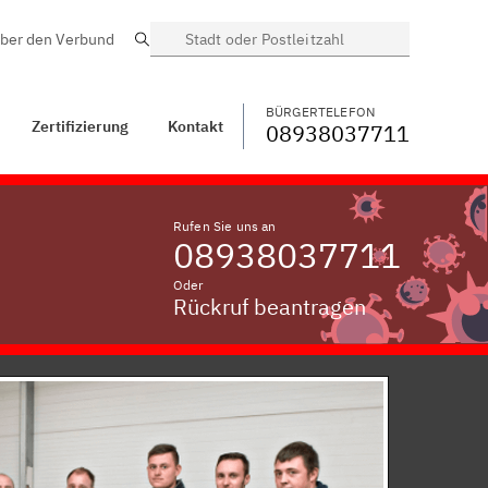
ber den Verbund
Suche
BÜRGERTELEFON
WECHSELN
08938037711
akt
Mariaposching
BÜRGERTELEFON
Zertifizierung
Kontakt
08938037711
Rufen Sie uns an
08938037711
Oder
Rückruf beantragen