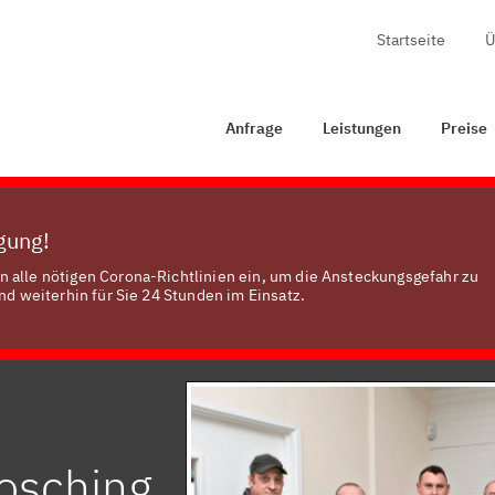
Startseite
Ü
Anfrage
Leistungen
Preise
Zertifizierung
Kont
Anfrage
Leistungen
Preise
ügung!
 alle nötigen Corona-Richtlinien ein, um die Ansteckungsgefahr zu
nd weiterhin für Sie 24 Stunden im Einsatz.
posching