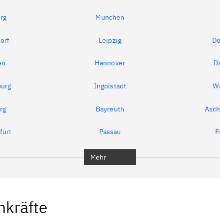
rg
München
orf
Leipzig
Do
en
Hannover
D
urg
Ingolstadt
W
rg
Bayreuth
Asch
furt
Passau
F
Mehr
hkräfte