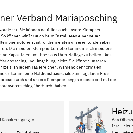
pner Verband Mariaposching
Notdienst. Sie können natürlich auch unsere Klempner
So können wir Ihr auch beim Installieren einer neuen
Klempnernotdienst ist für die meisten unserer Kunden aber
halten. Die meisten Klempnerbetriebe kümmern sich meistens
ine Kapazitäten um Ihnen aus Ihrer Notlage zu helfen. Dies
in Mariaposching und Umgebung, nicht. Sie können unseren
Uhrzeit, an jedem Tag erreichen. Während der normalen
 und es kommt eine Notdienstpauschale zum regulären Preis
tpreise durch und unsere Klempner fangen ebenso erst mit der
 Kostenvoranschlag überbracht haben.
Heizu
d Kanalreinigung in
Von Ölheiz
Ihre Heizu
ssrohr
WC-Abfluss
Heizungsre