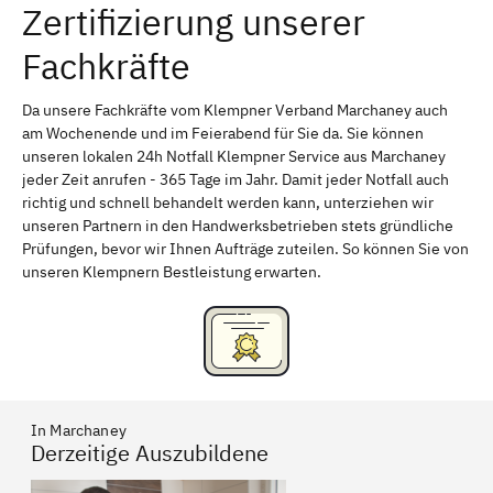
Zertifizierung unserer
Erlangen
Bamberg
Fachkräfte
Bayreuth
Aschaffenburg
Kempten (Allgäu)
Neu-Ulm
Da unsere Fachkräfte vom Klempner Verband Marchaney auch
am Wochenende und im Feierabend für Sie da. Sie können
Schweinfurt
Passau
unseren lokalen 24h Notfall Klempner Service aus Marchaney
jeder Zeit anrufen - 365 Tage im Jahr. Damit jeder Notfall auch
Freising
Rudelsdorf, Mittelfranken
richtig und schnell behandelt werden kann, unterziehen wir
unseren Partnern in den Handwerksbetrieben stets gründliche
Prüfungen, bevor wir Ihnen Aufträge zuteilen. So können Sie von
unseren Klempnern Bestleistung erwarten.
In Marchaney
Derzeitige Auszubildene