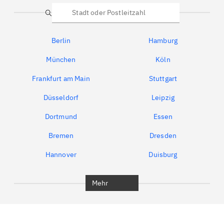
Suche
Berlin
Hamburg
München
Köln
Frankfurt am Main
Stuttgart
Düsseldorf
Leipzig
Dortmund
Essen
Bremen
Dresden
Hannover
Duisburg
Bochum
München
Mehr
Regensburg
Ingolstadt
Würzburg
Furth