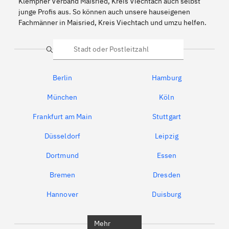
Klempner Verband Maisried, Kreis Viechtach auch selbst
junge Profis aus. So können auch unsere hauseigenen
Fachmänner in Maisried, Kreis Viechtach und umzu helfen.
Suche
Berlin
Hamburg
München
Köln
Frankfurt am Main
Stuttgart
Düsseldorf
Leipzig
Dortmund
Essen
Bremen
Dresden
Hannover
Duisburg
Bochum
München
Mehr