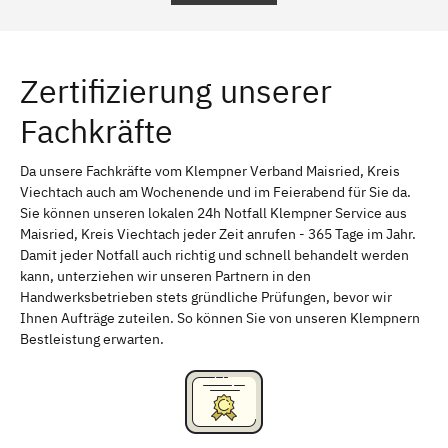
Regensburg
Ingolstadt
Würzburg
Furth
Zertifizierung unserer
Erlangen
Bamberg
Fachkräfte
Bayreuth
Aschaffenburg
Kempten (Allgäu)
Neu-Ulm
Da unsere Fachkräfte vom Klempner Verband Maisried, Kreis
Viechtach auch am Wochenende und im Feierabend für Sie da.
Schweinfurt
Passau
Sie können unseren lokalen 24h Notfall Klempner Service aus
Maisried, Kreis Viechtach jeder Zeit anrufen - 365 Tage im Jahr.
Freising
Rudelsdorf, Mittelfranken
Damit jeder Notfall auch richtig und schnell behandelt werden
kann, unterziehen wir unseren Partnern in den
Handwerksbetrieben stets gründliche Prüfungen, bevor wir
Ihnen Aufträge zuteilen. So können Sie von unseren Klempnern
Bestleistung erwarten.