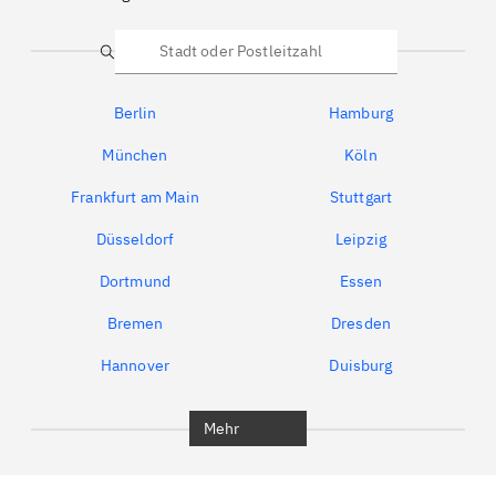
Suche
Berlin
Hamburg
München
Köln
Frankfurt am Main
Stuttgart
Düsseldorf
Leipzig
Dortmund
Essen
Bremen
Dresden
Hannover
Duisburg
Bochum
München
Mehr
Regensburg
Ingolstadt
Würzburg
Furth