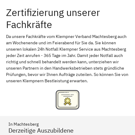
Zertifizierung unserer
Erlangen
Bamberg
Fachkräfte
Bayreuth
Aschaffenburg
Kempten (Allgäu)
Neu-Ulm
Da unsere Fachkräfte vom Klempner Verband Machtesberg auch
am Wochenende und im Feierabend für Sie da. Sie können
Schweinfurt
Passau
unseren lokalen 24h Notfall Klempner Service aus Machtesberg
jeder Zeit anrufen - 365 Tage im Jahr. Damit jeder Notfall auch
Freising
Rudelsdorf, Mittelfranken
richtig und schnell behandelt werden kann, unterziehen wir
unseren Partnern in den Handwerksbetrieben stets gründliche
Prüfungen, bevor wir Ihnen Aufträge zuteilen. So können Sie von
unseren Klempnern Bestleistung erwarten.
In Machtesberg
Derzeitige Auszubildene