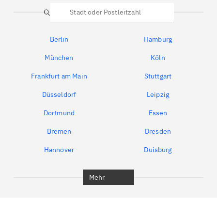
Suche
Berlin
Hamburg
München
Köln
Frankfurt am Main
Stuttgart
Düsseldorf
Leipzig
Dortmund
Essen
Bremen
Dresden
Hannover
Duisburg
Bochum
München
Mehr
Regensburg
Ingolstadt
Würzburg
Furth