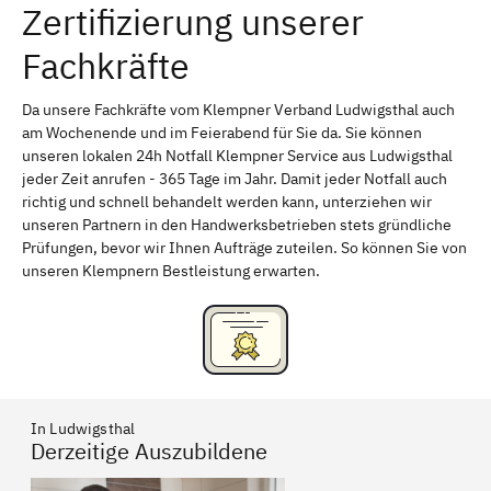
Zertifizierung unserer
Erlangen
Bamberg
Fachkräfte
Bayreuth
Aschaffenburg
Kempten (Allgäu)
Neu-Ulm
Da unsere Fachkräfte vom Klempner Verband Ludwigsthal auch
am Wochenende und im Feierabend für Sie da. Sie können
Schweinfurt
Passau
unseren lokalen 24h Notfall Klempner Service aus Ludwigsthal
jeder Zeit anrufen - 365 Tage im Jahr. Damit jeder Notfall auch
Freising
Rudelsdorf, Mittelfranken
richtig und schnell behandelt werden kann, unterziehen wir
unseren Partnern in den Handwerksbetrieben stets gründliche
Prüfungen, bevor wir Ihnen Aufträge zuteilen. So können Sie von
unseren Klempnern Bestleistung erwarten.
In Ludwigsthal
Derzeitige Auszubildene