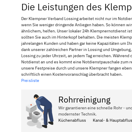
Die Leistungen des Klemp
Der Klempner Verband Lossing arbeitet nicht nur im Notdie
wenn Sie weniger dringende Anliegen haben. So können wir
ähnlichem, helfen. Unser lokaler 24h Klempnernotdienst is
sollten Sie auch im Hinterkopf behalten. Die meisten Klem
jahrelangen Kunden und haben gar keine Kapazitäten um Ihne
dank unserer zahlreichen Partner in Lossing und Umgebung, 
Lossing zu jeder Uhrzeit, an jedem Tag erreichen. Während 
Notdienst an und es kommt eine Notdienstpauschale zum reg
unsere Festpreise durch und unsere Klempner fangen ebenso
schriftlich einen Kostenvoranschlag überbracht haben.
Preisliste
Rohrreinigung
Wir garantieren eine schnelle Rohr - un
modernster Technik.
Küchenabfluss
Kanal- & Hauptabflu