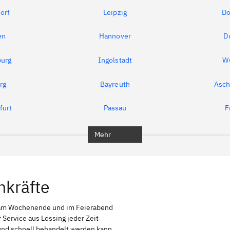
orf
Leipzig
Do
en
Hannover
D
urg
Ingolstadt
W
rg
Bayreuth
Asch
furt
Passau
F
Mehr
hkräfte
 am Wochenende und im Feierabend
 Service aus Lossing jeder Zeit
g und schnell behandelt werden kann,