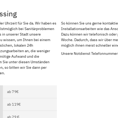
ssing
er Uhrzeit für Sie da. Wir haben es
So können Sie uns gerne kontakti
lstmöglich bei Sanitärproblemen
Installationsarbeiten wie das An
 in unserer Stadt unsere
Dazu können wir telefonisch oder 
 zu wissen, um Ihnen bei einem
Woche. Dadurch, dass wir über meh
slichen, lokalen 24h
möglich ihnen meist schneller ei
izungsarbeiten an, die weniger
Unsere Notdienst Telefonnummer
r nötige Aufwand und die
en Sie unter diesen Umständen
, so bitten wir Sie dann per
en.
ab 79€
ab 119€
ab 29 €