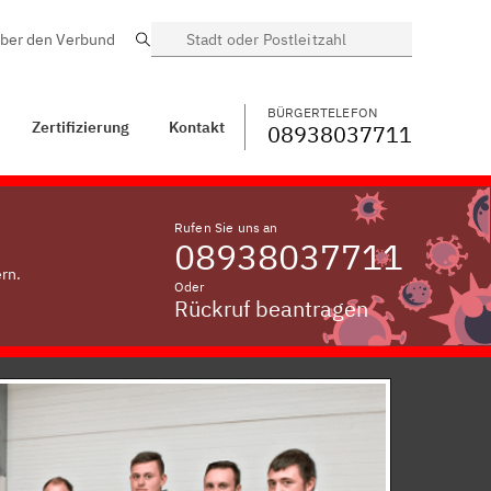
ber den Verbund
Suche
BÜRGERTELEFON
WECHSELN
08938037711
Kontakt
Lossing
BÜRGERTELEFON
Zertifizierung
Kontakt
08938037711
Rufen Sie uns an
08938037711
rn.
Oder
Rückruf beantragen