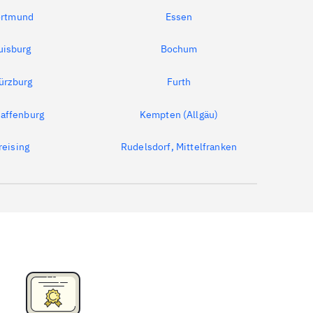
rtmund
Essen
uisburg
Bochum
ürzburg
Furth
affenburg
Kempten (Allgäu)
reising
Rudelsdorf, Mittelfranken