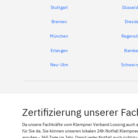
Stuttgart
Düsseld
Bremen
Dresd
München
Regensb
Erlangen
Bambe
Neu-Ulm
Schwein
Zertifizierung unserer Fac
Da unsere Fachkräfte vom Klempner Verband Lossing auch
für Sie da. Sie können unseren lokalen 24h Notfall Klempner
anrufen - 365 Tage im Jahr. Damit jeder Notfall auch richti