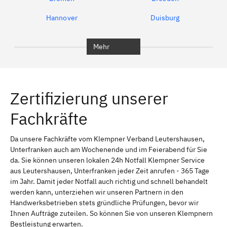
Hannover
Duisburg
Bochum
München
Mehr
Regensburg
Ingolstadt
Würzburg
Furth
Zertifizierung unserer
Erlangen
Bamberg
Fachkräfte
Bayreuth
Aschaffenburg
Kempten (Allgäu)
Neu-Ulm
Da unsere Fachkräfte vom Klempner Verband Leutershausen,
Unterfranken auch am Wochenende und im Feierabend für Sie
Schweinfurt
Passau
da. Sie können unseren lokalen 24h Notfall Klempner Service
aus Leutershausen, Unterfranken jeder Zeit anrufen - 365 Tage
Freising
Rudelsdorf, Mittelfranken
im Jahr. Damit jeder Notfall auch richtig und schnell behandelt
werden kann, unterziehen wir unseren Partnern in den
Handwerksbetrieben stets gründliche Prüfungen, bevor wir
Ihnen Aufträge zuteilen. So können Sie von unseren Klempnern
Bestleistung erwarten.