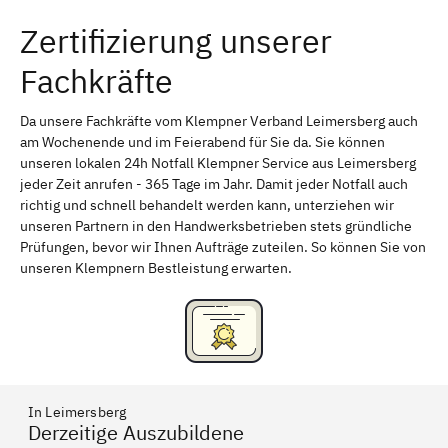
Zertifizierung unserer
Erlangen
Bamberg
Fachkräfte
Bayreuth
Aschaffenburg
Kempten (Allgäu)
Neu-Ulm
Da unsere Fachkräfte vom Klempner Verband Leimersberg auch
am Wochenende und im Feierabend für Sie da. Sie können
Schweinfurt
Passau
unseren lokalen 24h Notfall Klempner Service aus Leimersberg
jeder Zeit anrufen - 365 Tage im Jahr. Damit jeder Notfall auch
Freising
Rudelsdorf, Mittelfranken
richtig und schnell behandelt werden kann, unterziehen wir
unseren Partnern in den Handwerksbetrieben stets gründliche
Prüfungen, bevor wir Ihnen Aufträge zuteilen. So können Sie von
unseren Klempnern Bestleistung erwarten.
In Leimersberg
Derzeitige Auszubildene