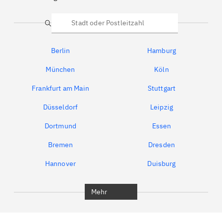
Suche
Berlin
Hamburg
München
Köln
Frankfurt am Main
Stuttgart
Düsseldorf
Leipzig
Dortmund
Essen
Bremen
Dresden
Hannover
Duisburg
Bochum
München
Mehr
Regensburg
Ingolstadt
Würzburg
Furth