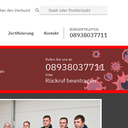
ber den Verbund
Suche
BÜRGERTELEFON
WECHSELN
08938037711
Lehen, Kreis
Bayreuth
BÜRGERTELEFON
Zertifizierung
Kontakt
08938037711
Rufen Sie uns an
08938037711
ahr
Oder
Rückruf beantragen