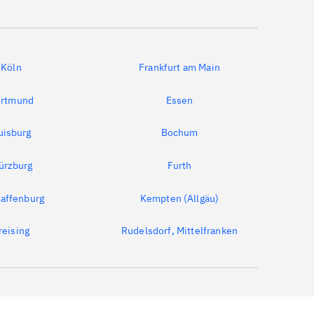
Köln
Frankfurt am Main
rtmund
Essen
uisburg
Bochum
ürzburg
Furth
affenburg
Kempten (Allgäu)
reising
Rudelsdorf, Mittelfranken