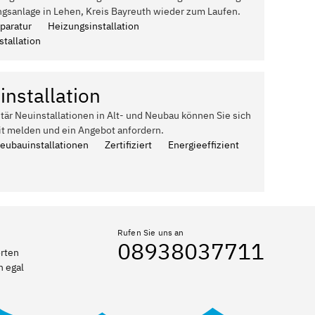
ngsanlage in Lehen, Kreis Bayreuth wieder zum Laufen.
paratur
Heizungsinstallation
tallation
installation
itär Neuinstallationen in Alt- und Neubau können Sie sich
it melden und ein Angebot anfordern.
Neubauinstallationen
Zertifiziert
Energieeffizient
Rufen Sie uns an
08938037711
orten
n egal