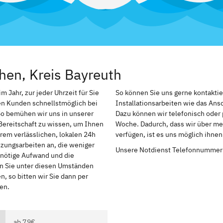
hen, Kreis Bayreuth
 Jahr, zur jeder Uhrzeit für Sie
So können Sie uns gerne kontakti
en Kunden schnellstmöglich bei
Installationsarbeiten wie das An
So bemühen wir uns in unserer
Dazu können wir telefonisch oder 
Bereitschaft zu wissen, um Ihnen
Woche. Dadurch, dass wir über meh
rem verlässlichen, lokalen 24h
verfügen, ist es uns möglich ihne
izungsarbeiten an, die weniger
Unsere Notdienst Telefonnummer
r nötige Aufwand und die
en Sie unter diesen Umständen
, so bitten wir Sie dann per
en.
ab 79€