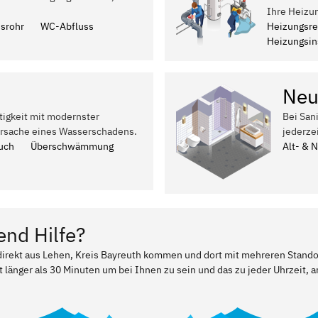
Ihre Heizu
ssrohr
WC-Abfluss
Heizungsre
Heizungsins
Neu
tigkeit mit modernster
Bei San
Ursache eines Wasserschadens.
jederze
uch
Überschwämmung
Alt- & 
end Hilfe?
 direkt aus Lehen, Kreis Bayreuth kommen und dort mit mehreren Stand
t länger als 30 Minuten um bei Ihnen zu sein und das zu jeder Uhrzeit, a