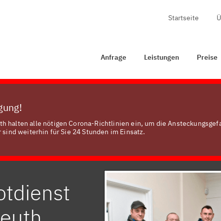
Startseite
Ü
rage
Leistungen
Preise
Zertifizierung
Kontakt
Anfrage
Leistungen
Preise
ügung!
h halten alle nötigen Corona-Richtlinien ein, um die Ansteckungsgef
 sind weiterhin für Sie 24 Stunden im Einsatz.
otdienst
reuth