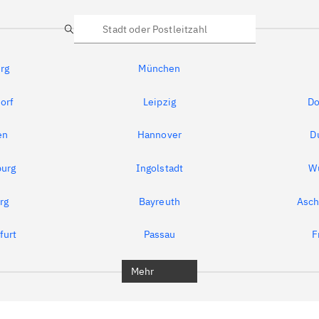
Suche
rg
München
orf
Leipzig
Do
en
Hannover
D
urg
Ingolstadt
W
rg
Bayreuth
Asch
furt
Passau
F
Mehr