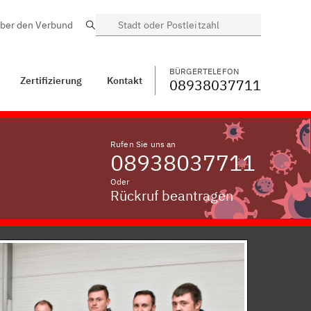
ber den Verbund
Suche
BÜRGERTELEFON
WECHSELN
08938037711
ontakt
Laufenthal
BÜRGERTELEFON
Zertifizierung
Kontakt
08938037711
Rufen Sie uns an
08938037711
Oder
Rückruf beantragen