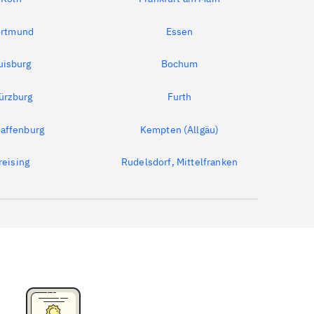
rtmund
Essen
uisburg
Bochum
ürzburg
Furth
affenburg
Kempten (Allgäu)
reising
Rudelsdorf, Mittelfranken