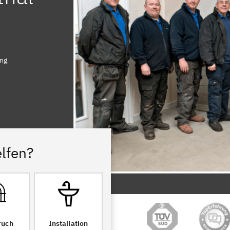
ung
lfen?
ruch
Installation