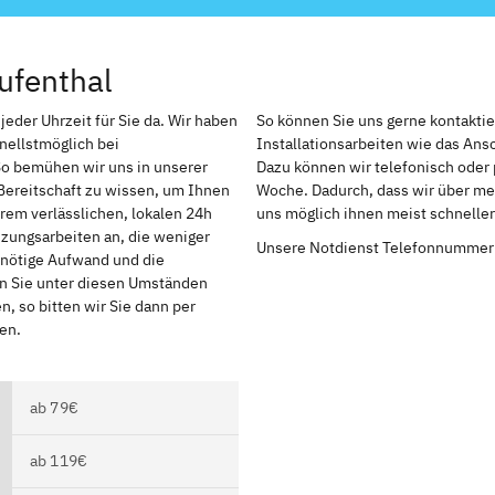
ufenthal
jeder Uhrzeit für Sie da. Wir haben
So können Sie uns gerne kontakti
nellstmöglich bei
Installationsarbeiten wie das An
So bemühen wir uns in unserer
Dazu können wir telefonisch oder 
Bereitschaft zu wissen, um Ihnen
Woche. Dadurch, dass wir über meh
rem verlässlichen, lokalen 24h
uns möglich ihnen meist schnelle
izungsarbeiten an, die weniger
Unsere Notdienst Telefonnummer
r nötige Aufwand und die
en Sie unter diesen Umständen
, so bitten wir Sie dann per
en.
ab 79€
ab 119€