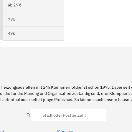
ab 29 €
79€
49€
 Heizungsausfällen mit 24h Klempnernotdienst schon 1995. Dabei seit d
e, die für die Planung und Organisation zuständig sind, drei Klempner 
 Laufenthal auch selbst junge Profis aus. So können auch unsere hause
Suche
rg
München