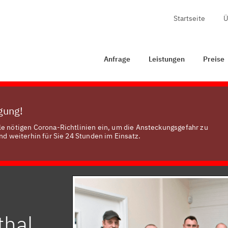
Startseite
Ü
Anfrage
Leistungen
Preise
Zertifizierung
K
Anfrage
Leistungen
Preise
ügung!
le nötigen Corona-Richtlinien ein, um die Ansteckungsgefahr zu
nd weiterhin für Sie 24 Stunden im Einsatz.
thal