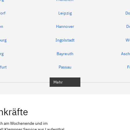
orf
Leipzig
Do
en
Hannover
D
urg
Ingolstadt
W
rg
Bayreuth
Asch
furt
Passau
F
Mehr
hkräfte
uch am Wochenende und im
all Klempner Service aus Laufenthal