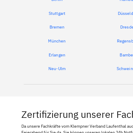
Stuttgart
Düsseld
Bremen
Dresd
München
Regensb
Erlangen
Bambe
Neu-Ulm
Schwein
Zertifizierung unserer Fac
Da unsere Fachkräfte vom Klempner Verband Laufenthal a
Feierabend für Sie da. Sie können unseren lokalen 24h Notf