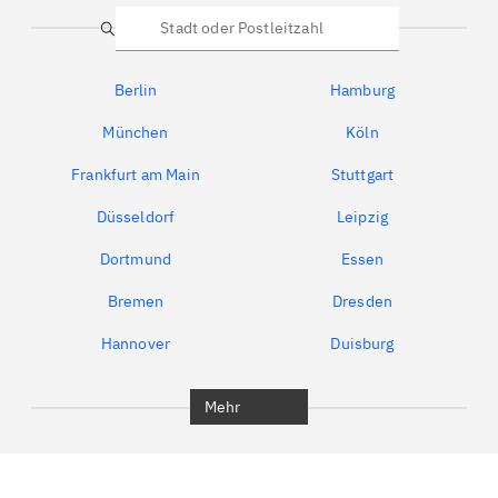
Suche
Berlin
Hamburg
München
Köln
Frankfurt am Main
Stuttgart
Düsseldorf
Leipzig
Dortmund
Essen
Bremen
Dresden
Hannover
Duisburg
Bochum
München
Mehr
Regensburg
Ingolstadt
Würzburg
Furth