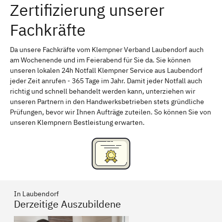
Zertifizierung unserer
Erlangen
Bamberg
Fachkräfte
Bayreuth
Aschaffenburg
Kempten (Allgäu)
Neu-Ulm
Da unsere Fachkräfte vom Klempner Verband Laubendorf auch
am Wochenende und im Feierabend für Sie da. Sie können
Schweinfurt
Passau
unseren lokalen 24h Notfall Klempner Service aus Laubendorf
jeder Zeit anrufen - 365 Tage im Jahr. Damit jeder Notfall auch
Freising
Rudelsdorf, Mittelfranken
richtig und schnell behandelt werden kann, unterziehen wir
unseren Partnern in den Handwerksbetrieben stets gründliche
Prüfungen, bevor wir Ihnen Aufträge zuteilen. So können Sie von
unseren Klempnern Bestleistung erwarten.
In Laubendorf
Derzeitige Auszubildene