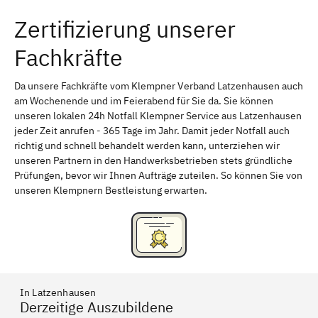
Zertifizierung unserer
Erlangen
Bamberg
Fachkräfte
Bayreuth
Aschaffenburg
Kempten (Allgäu)
Neu-Ulm
Da unsere Fachkräfte vom Klempner Verband Latzenhausen auch
am Wochenende und im Feierabend für Sie da. Sie können
Schweinfurt
Passau
unseren lokalen 24h Notfall Klempner Service aus Latzenhausen
jeder Zeit anrufen - 365 Tage im Jahr. Damit jeder Notfall auch
Freising
Rudelsdorf, Mittelfranken
richtig und schnell behandelt werden kann, unterziehen wir
unseren Partnern in den Handwerksbetrieben stets gründliche
Prüfungen, bevor wir Ihnen Aufträge zuteilen. So können Sie von
unseren Klempnern Bestleistung erwarten.
In Latzenhausen
Derzeitige Auszubildene