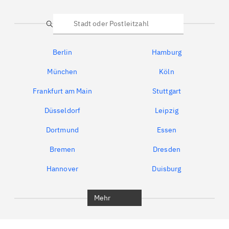
Suche
Berlin
Hamburg
München
Köln
Frankfurt am Main
Stuttgart
Düsseldorf
Leipzig
Dortmund
Essen
Bremen
Dresden
Hannover
Duisburg
Bochum
München
Mehr
Regensburg
Ingolstadt
Würzburg
Furth