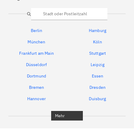
Suche
Berlin
Hamburg
München
Köln
Frankfurt am Main
Stuttgart
Düsseldorf
Leipzig
Dortmund
Essen
Bremen
Dresden
Hannover
Duisburg
Bochum
München
Mehr
Regensburg
Ingolstadt
Würzburg
Furth