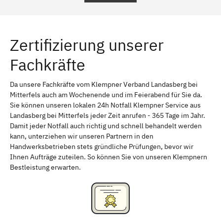
Regensburg
Ingolstadt
Würzburg
Furth
Zertifizierung unserer
Erlangen
Bamberg
Fachkräfte
Bayreuth
Aschaffenburg
Kempten (Allgäu)
Neu-Ulm
Da unsere Fachkräfte vom Klempner Verband Landasberg bei
Mitterfels auch am Wochenende und im Feierabend für Sie da.
Schweinfurt
Passau
Sie können unseren lokalen 24h Notfall Klempner Service aus
Landasberg bei Mitterfels jeder Zeit anrufen - 365 Tage im Jahr.
Freising
Rudelsdorf, Mittelfranken
Damit jeder Notfall auch richtig und schnell behandelt werden
kann, unterziehen wir unseren Partnern in den
Handwerksbetrieben stets gründliche Prüfungen, bevor wir
Ihnen Aufträge zuteilen. So können Sie von unseren Klempnern
Bestleistung erwarten.