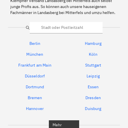
Klempner Verband Landasberg bei Mitterfels auch selbst
junge Profis aus. So können auch unsere hauseigenen
Fachmänner in Landasberg bei Mitterfels und umzu helfen.
Suche
Berlin
Hamburg
München
Köln
Frankfurt am Main
Stuttgart
Düsseldorf
Leipzig
Dortmund
Essen
Bremen
Dresden
Hannover
Duisburg
Bochum
München
Mehr