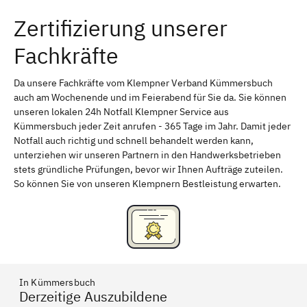
Zertifizierung unserer
Erlangen
Bamberg
Fachkräfte
Bayreuth
Aschaffenburg
Kempten (Allgäu)
Neu-Ulm
Da unsere Fachkräfte vom Klempner Verband Kümmersbuch
auch am Wochenende und im Feierabend für Sie da. Sie können
Schweinfurt
Passau
unseren lokalen 24h Notfall Klempner Service aus
Kümmersbuch jeder Zeit anrufen - 365 Tage im Jahr. Damit jeder
Freising
Rudelsdorf, Mittelfranken
Notfall auch richtig und schnell behandelt werden kann,
unterziehen wir unseren Partnern in den Handwerksbetrieben
stets gründliche Prüfungen, bevor wir Ihnen Aufträge zuteilen.
So können Sie von unseren Klempnern Bestleistung erwarten.
In Kümmersbuch
Derzeitige Auszubildene