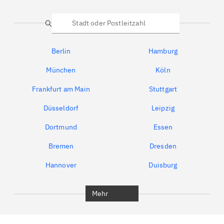
Suche
Berlin
Hamburg
München
Köln
Frankfurt am Main
Stuttgart
Düsseldorf
Leipzig
Dortmund
Essen
Bremen
Dresden
Hannover
Duisburg
Bochum
München
Mehr
Regensburg
Ingolstadt
Würzburg
Furth