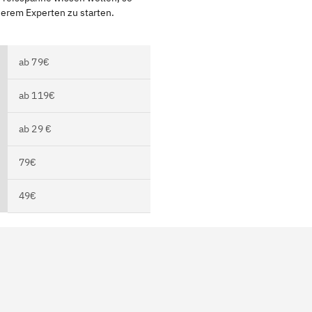
serem Experten zu starten.
ab 79€
ab 119€
ab 29 €
79€
49€