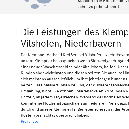
Standorten in Kroißen bei Vi
Jahr - zu jeder Uhrzeit!
Die Leistungen des Klemp
Vilshofen, Niederbayern
Der Klempner Verband Kroißen bei Vilshofen, Niederbayern a
unsere Klempner beanspruchen wenn Sie weniger dringende 
einer neuen Waschmaschine oder ähnlichem, helfen. Unser l
Kunden aber wichtigsten und diesen sollten Sie auch im H
sich meistens ausschließlich um ihre jahrelangen Kunden u
helfen. Dies passiert Ihnen bei uns, dank unserer zahlreich
Umgebung, nicht. Sie können unseren lokalen 24 Stunden No
Uhrzeit, an jedem Tag erreichen. Während der normalen Werk
kommt eine Notdienstpauschale zum regulären Preis dazu. 
durch und unsere Klempner fangen ebenso erst mit der Arbei
Kostenvoranschlag überbracht haben.
Preisliste