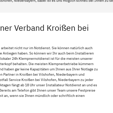
lshofen, Niederbayern, dabei ist es uns möglich schnell bei Ihnen zu s
ner Verband Kroißen bei
rbeitet nicht nur im Notdienst. Sie können natürlich auch
Anliegen haben. So können wir Ihr auch beim Installieren
okaler 24h Klempnernotdienst ist für die meisten unserer
interkopf behalten. Die meisten Klempnerbetriebe kümmern
nd haben gar keine Kapazitäten um Ihnen aus Ihrer Notlage zu
en Partner in Kroißen bei Vilshofen, Niederbayern und
tfall Service Kroißen bei Vilshofen, Niederbayern zu jeder
tagen fängt ab 18 Uhr unser Installateur Notdienst an und es
Bereits am Telefon gibt Ihnen unser Team unsere Festpreise
t an, wenn sie Ihnen mündlich oder schriftlich einen