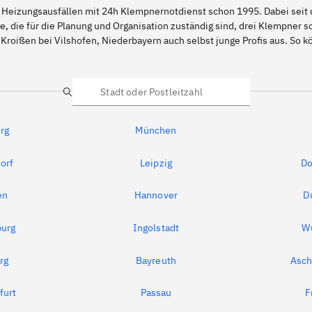
 Heizungsausfällen mit 24h Klempnernotdienst schon 1995. Dabei seit d
e, die für die Planung und Organisation zuständig sind, drei Klempner 
 Kroißen bei Vilshofen, Niederbayern auch selbst junge Profis aus. So
Suche
rg
München
orf
Leipzig
Do
en
Hannover
D
urg
Ingolstadt
W
rg
Bayreuth
Asch
furt
Passau
F