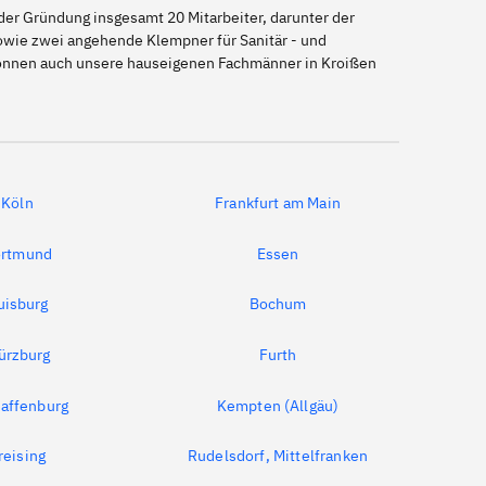
er Gründung insgesamt 20 Mitarbeiter, darunter der
sowie zwei angehende Klempner für Sanitär - und
 können auch unsere hauseigenen Fachmänner in Kroißen
Köln
Frankfurt am Main
rtmund
Essen
uisburg
Bochum
ürzburg
Furth
affenburg
Kempten (Allgäu)
reising
Rudelsdorf, Mittelfranken