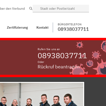
ber den Verbund
Suche
BÜRGERTELEFON
WECHSELN
08938037711
Kroißen bei Vilshofen,
Niederbayern
BÜRGERTELEFON
Zertifizierung
Kontakt
08938037711
Rufen Sie uns an
08938037711
Oder
Rückruf beantragen