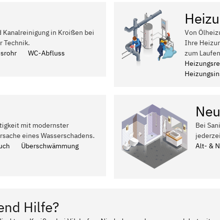
Heizu
d Kanalreinigung in Kroißen bei
Von Ölheiz
r Technik.
Ihre Heizu
ssrohr
WC-Abfluss
zum Laufen
Heizungsre
Heizungsins
Neu
tigkeit mit modernster
Bei San
Ursache eines Wasserschadens.
jederze
uch
Überschwämmung
Alt- & 
end Hilfe?