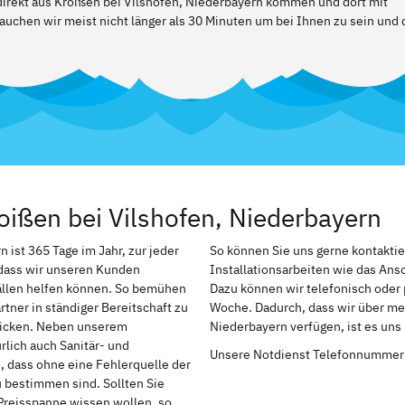
 direkt aus Kroißen bei Vilshofen, Niederbayern kommen und dort mit
auchen wir meist nicht länger als 30 Minuten um bei Ihnen zu sein und 
oißen bei Vilshofen, Niederbayern
ist 365 Tage im Jahr, zur jeder
So können Sie uns gerne kontakti
, dass wir unseren Kunden
Installationsarbeiten wie das An
ällen helfen können. So bemühen
Dazu können wir telefonisch oder 
tner in ständiger Bereitschaft zu
Woche. Dadurch, dass wir über meh
chicken. Neben unserem
Niederbayern verfügen, ist es uns
rlich auch Sanitär- und
Unsere Notdienst Telefonnummer
h, dass ohne eine Fehlerquelle der
u bestimmen sind. Sollten Sie
Preisspanne wissen wollen, so