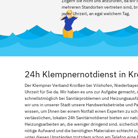
Zögern Sie nicht uns anzurufen, da wir
mehreren Standorten vertreten sind, br
jeder Uhrzeit, an egal welchem Tag.
24h Klempnernotdienst in Kr
Der Klempner Verband Kroißen bei Vilshofen, Niederbayern 
Uhrzeit für Sie da. Wir haben es uns zur Aufgabe gemacht
schnellstmöglich bei Sanitärproblemen und Heizungsausf
wir uns in unserer Stadt unsere Handwerksbetriebe und Par
wissen, um Ihnen bei einem Notfall einen Experten zu s
verlässlichen, lokalen 24h Sanitärnotdienst bieten wir natü
Heizungsarbeiten an, die weniger dringend sind. sicherlic
nötige Aufwand und die benötigten Materialien schlecht z
unter diesen Umständen trotzdem schon am Telefon eine 