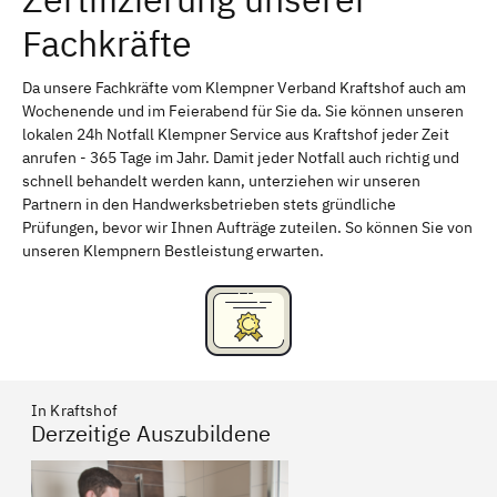
Fachkräfte
Bayreuth
Aschaffenburg
Kempten (Allgäu)
Neu-Ulm
Da unsere Fachkräfte vom Klempner Verband Kraftshof auch am
Wochenende und im Feierabend für Sie da. Sie können unseren
Schweinfurt
Passau
lokalen 24h Notfall Klempner Service aus Kraftshof jeder Zeit
anrufen - 365 Tage im Jahr. Damit jeder Notfall auch richtig und
Freising
Rudelsdorf, Mittelfranken
schnell behandelt werden kann, unterziehen wir unseren
Partnern in den Handwerksbetrieben stets gründliche
Prüfungen, bevor wir Ihnen Aufträge zuteilen. So können Sie von
unseren Klempnern Bestleistung erwarten.
In Kraftshof
Derzeitige Auszubildene