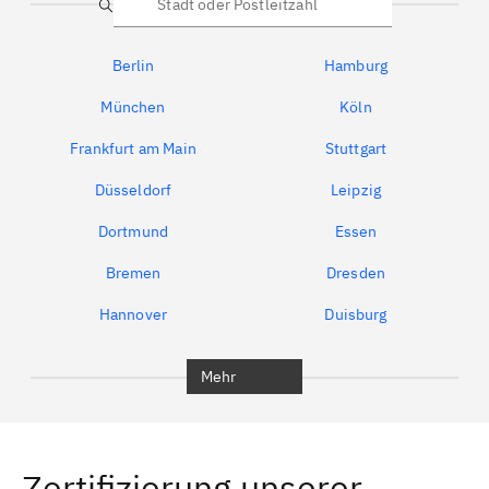
Suche
Berlin
Hamburg
München
Köln
Frankfurt am Main
Stuttgart
Düsseldorf
Leipzig
Dortmund
Essen
Bremen
Dresden
Hannover
Duisburg
Bochum
München
Mehr
Regensburg
Ingolstadt
Würzburg
Furth
Zertifizierung unserer
Erlangen
Bamberg