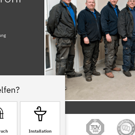
ung
lfen?
ruch
Installation