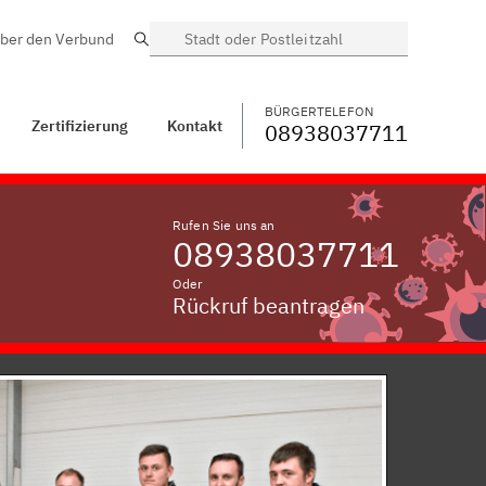
ber den Verbund
Suche
BÜRGERTELEFON
WECHSELN
08938037711
ntakt
Kottingrohr
BÜRGERTELEFON
Zertifizierung
Kontakt
08938037711
Rufen Sie uns an
08938037711
Oder
Rückruf beantragen