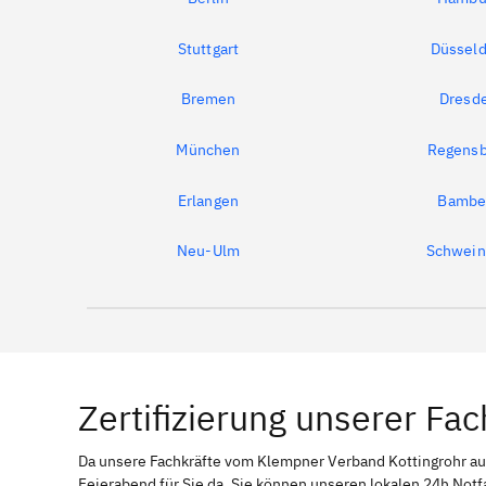
Stuttgart
Düsseld
Bremen
Dresd
München
Regensb
Erlangen
Bambe
Neu-Ulm
Schwein
Zertifizierung unserer Fac
Da unsere Fachkräfte vom Klempner Verband Kottingrohr 
Feierabend für Sie da. Sie können unseren lokalen 24h Notf