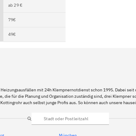
ab 29 €
79€
49€
 Heizungsausfällen mit 24h Klempnernotdienst schon 1995. Dabei seit d
e, die für die Planung und Organisation zuständig sind, drei Klempner 
Kottingrohr auch selbst junge Profis aus. So können auch unsere haus
Suche
rg
München