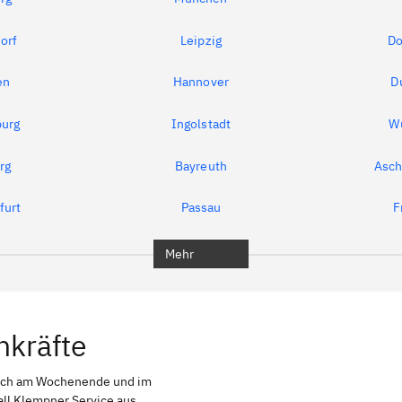
orf
Leipzig
Do
en
Hannover
D
urg
Ingolstadt
W
rg
Bayreuth
Asch
furt
Passau
F
Mehr
hkräfte
auch am Wochenende und im
all Klempner Service aus