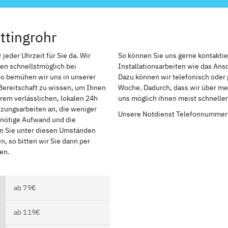
ttingrohr
jeder Uhrzeit für Sie da. Wir
So können Sie uns gerne kontakti
en schnellstmöglich bei
Installationsarbeiten wie das An
So bemühen wir uns in unserer
Dazu können wir telefonisch oder 
Bereitschaft zu wissen, um Ihnen
Woche. Dadurch, dass wir über meh
rem verlässlichen, lokalen 24h
uns möglich ihnen meist schnelle
izungsarbeiten an, die weniger
Unsere Notdienst Telefonnummer
r nötige Aufwand und die
en Sie unter diesen Umständen
, so bitten wir Sie dann per
en.
ab 79€
ab 119€