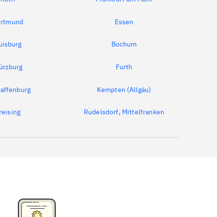
rtmund
Essen
uisburg
Bochum
ürzburg
Furth
affenburg
Kempten (Allgäu)
reising
Rudelsdorf, Mittelfranken