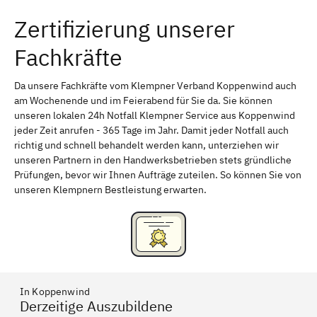
Zertifizierung unserer
Erlangen
Bamberg
Fachkräfte
Bayreuth
Aschaffenburg
Kempten (Allgäu)
Neu-Ulm
Da unsere Fachkräfte vom Klempner Verband Koppenwind auch
am Wochenende und im Feierabend für Sie da. Sie können
Schweinfurt
Passau
unseren lokalen 24h Notfall Klempner Service aus Koppenwind
jeder Zeit anrufen - 365 Tage im Jahr. Damit jeder Notfall auch
Freising
Rudelsdorf, Mittelfranken
richtig und schnell behandelt werden kann, unterziehen wir
unseren Partnern in den Handwerksbetrieben stets gründliche
Prüfungen, bevor wir Ihnen Aufträge zuteilen. So können Sie von
unseren Klempnern Bestleistung erwarten.
In Koppenwind
Derzeitige Auszubildene