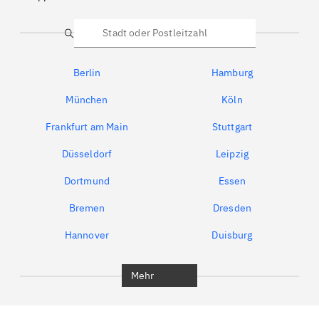
Suche
Berlin
Hamburg
München
Köln
Frankfurt am Main
Stuttgart
Düsseldorf
Leipzig
Dortmund
Essen
Bremen
Dresden
Hannover
Duisburg
Bochum
München
Mehr
Regensburg
Ingolstadt
Würzburg
Furth