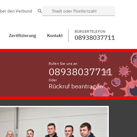
ber den Verbund
Suche
BÜRGERTELEFON
WECHSELN
08938037711
Kolmberg,
Niederbayern
BÜRGERTELEFON
Zertifizierung
Kontakt
08938037711
Rufen Sie uns an
08938037711
Oder
Rückruf beantragen