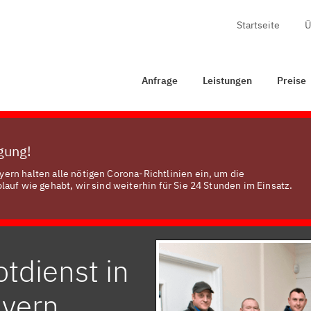
Startseite
Ü
age
Leistungen
Preise
Zertifizierung
Kontakt
Anfrage
Leistungen
Preise
ügung!
rn halten alle nötigen Corona-Richtlinien ein, um die
auf wie gehabt, wir sind weiterhin für Sie 24 Stunden im Einsatz.
tdienst in
ayern