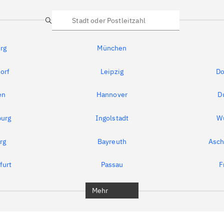
Suche
rg
München
orf
Leipzig
Do
en
Hannover
D
urg
Ingolstadt
W
rg
Bayreuth
Asch
furt
Passau
F
Mehr