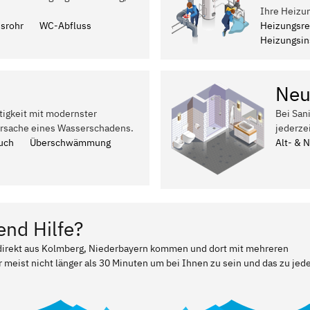
Ihre Heizu
ssrohr
WC-Abfluss
Heizungsre
Heizungsins
Neu
tigkeit mit modernster
Bei San
Ursache eines Wasserschadens.
jederze
uch
Überschwämmung
Alt- & 
end Hilfe?
r direkt aus Kolmberg, Niederbayern kommen und dort mit mehreren
 meist nicht länger als 30 Minuten um bei Ihnen zu sein und das zu jed