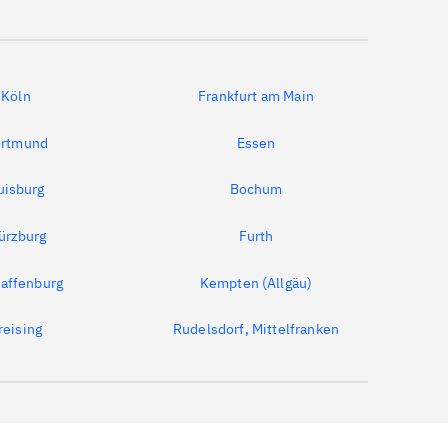
Köln
Frankfurt am Main
rtmund
Essen
uisburg
Bochum
ürzburg
Furth
affenburg
Kempten (Allgäu)
reising
Rudelsdorf, Mittelfranken