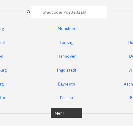
Suche
rg
München
orf
Leipzig
Do
en
Hannover
D
urg
Ingolstadt
W
rg
Bayreuth
Asch
furt
Passau
F
Mehr