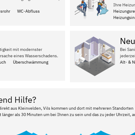
Ihre Heizun
ssrohr
WC-Abfluss
Heizungsre
Heizungsins
Neu
tigkeit mit modernster
Bei San
Ursache eines Wasserschadens.
jederze
uch
Überschwämmung
Alt- & 
end Hilfe?
 direkt aus Kleinvelden, Vils kommen und dort mit mehreren Standorten
t länger als 30 Minuten um bei Ihnen zu sein und das zu jeder Uhrzeit, a