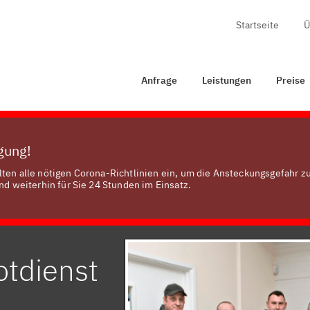
Startseite
Ü
Anfrage
Leistungen
Preise
Zertifizierung
Kontak
Anfrage
Leistungen
Preise
ügung!
lten alle nötigen Corona-Richtlinien ein, um die Ansteckungsgefahr z
nd weiterhin für Sie 24 Stunden im Einsatz.
otdienst