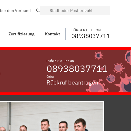
ber den Verbund
Suche
BÜRGERTELEFON
WECHSELN
08938037711
t
Kleinvelden, Vils
BÜRGERTELEFON
Zertifizierung
Kontakt
08938037711
Rufen Sie uns an
08938037711
u
Oder
Rückruf beantragen