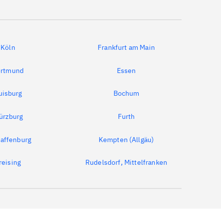
Köln
Frankfurt am Main
rtmund
Essen
uisburg
Bochum
ürzburg
Furth
affenburg
Kempten (Allgäu)
reising
Rudelsdorf, Mittelfranken