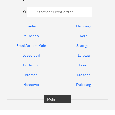
Suche
Berlin
Hamburg
München
Köln
Frankfurt am Main
Stuttgart
Düsseldorf
Leipzig
Dortmund
Essen
Bremen
Dresden
Hannover
Duisburg
Bochum
München
Mehr
Regensburg
Ingolstadt
Würzburg
Furth