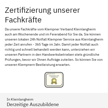
Zertifizierung unserer
Erlangen
Bamberg
Fachkräfte
Bayreuth
Aschaffenburg
Kempten (Allgäu)
Neu-Ulm
Da unsere Fachkräfte vom Klempner Verband Kleinlangheim
auch am Wochenende und im Feierabend für Sie da. Sie können
Schweinfurt
Passau
unseren lokalen 24h Notfall Klempner Service aus Kleinlangheim
jeder Zeit anrufen - 365 Tage im Jahr. Damit jeder Notfall auch
Freising
Rudelsdorf, Mittelfranken
richtig und schnell behandelt werden kann, unterziehen wir
unseren Partnern in den Handwerksbetrieben stets gründliche
Prüfungen, bevor wir Ihnen Aufträge zuteilen. So können Sie von
unseren Klempnern Bestleistung erwarten.
In Kleinlangheim
Derzeitige Auszubildene