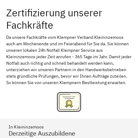
Zertifizierung unserer
Erlangen
Bamberg
Fachkräfte
Bayreuth
Aschaffenburg
Kempten (Allgäu)
Neu-Ulm
Da unsere Fachkräfte vom Klempner Verband Kleininzemoos
auch am Wochenende und im Feierabend für Sie da. Sie können
Schweinfurt
Passau
unseren lokalen 24h Notfall Klempner Service aus
Kleininzemoos jeder Zeit anrufen - 365 Tage im Jahr. Damit jeder
Freising
Rudelsdorf, Mittelfranken
Notfall auch richtig und schnell behandelt werden kann,
unterziehen wir unseren Partnern in den Handwerksbetrieben
stets gründliche Prüfungen, bevor wir Ihnen Aufträge zuteilen.
So können Sie von unseren Klempnern Bestleistung erwarten.
In Kleininzemoos
Derzeitige Auszubildene