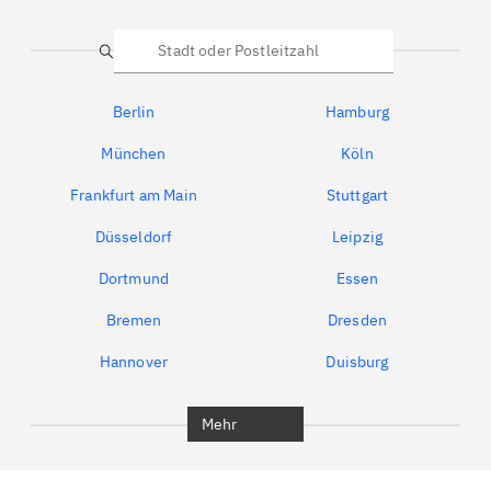
Suche
Berlin
Hamburg
München
Köln
Frankfurt am Main
Stuttgart
Düsseldorf
Leipzig
Dortmund
Essen
Bremen
Dresden
Hannover
Duisburg
Bochum
München
Mehr
Regensburg
Ingolstadt
Würzburg
Furth