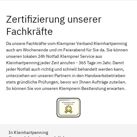
Würzburg
Furth
Zertifizierung unserer
Erlangen
Bamberg
Fachkräfte
Bayreuth
Aschaffenburg
Kempten (Allgäu)
Neu-Ulm
Da unsere Fachkräfte vom Klempner Verband Kleinhartpenning
auch am Wochenende und im Feierabend für Sie da. Sie können
Schweinfurt
Passau
unseren lokalen 24h Notfall Klempner Service aus
Kleinhartpenning jeder Zeit anrufen - 365 Tage im Jahr. Damit
Freising
Rudelsdorf, Mittelfranken
jeder Notfall auch richtig und schnell behandelt werden kann,
unterziehen wir unseren Partnern in den Handwerksbetrieben
stets gründliche Prüfungen, bevor wir Ihnen Aufträge zuteilen.
So können Sie von unseren Klempnern Bestleistung erwarten.
In Kleinhartpenning