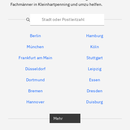
Fachmänner in Kleinhartpenning und umzu helfen.
Suche
Berlin
Hamburg
München
Köln
Frankfurt am Main
Stuttgart
Düsseldorf
Leipzig
Dortmund
Essen
Bremen
Dresden
Hannover
Duisburg
Bochum
München
Mehr
Regensburg
Ingolstadt