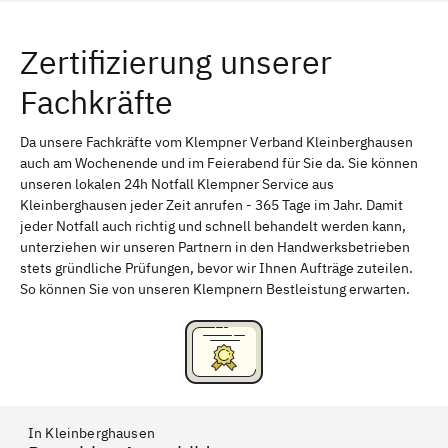
Würzburg
Furth
Zertifizierung unserer
Erlangen
Bamberg
Fachkräfte
Bayreuth
Aschaffenburg
Kempten (Allgäu)
Neu-Ulm
Da unsere Fachkräfte vom Klempner Verband Kleinberghausen
auch am Wochenende und im Feierabend für Sie da. Sie können
Schweinfurt
Passau
unseren lokalen 24h Notfall Klempner Service aus
Kleinberghausen jeder Zeit anrufen - 365 Tage im Jahr. Damit
Freising
Rudelsdorf, Mittelfranken
jeder Notfall auch richtig und schnell behandelt werden kann,
unterziehen wir unseren Partnern in den Handwerksbetrieben
stets gründliche Prüfungen, bevor wir Ihnen Aufträge zuteilen.
So können Sie von unseren Klempnern Bestleistung erwarten.
In Kleinberghausen