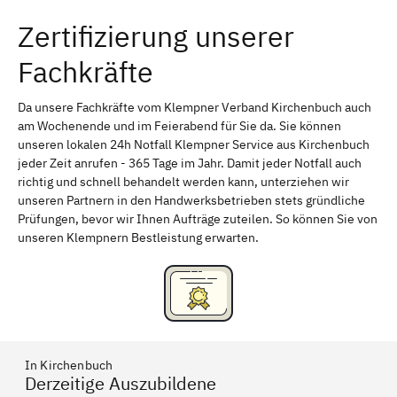
Zertifizierung unserer
Erlangen
Bamberg
Fachkräfte
Bayreuth
Aschaffenburg
Kempten (Allgäu)
Neu-Ulm
Da unsere Fachkräfte vom Klempner Verband Kirchenbuch auch
am Wochenende und im Feierabend für Sie da. Sie können
Schweinfurt
Passau
unseren lokalen 24h Notfall Klempner Service aus Kirchenbuch
jeder Zeit anrufen - 365 Tage im Jahr. Damit jeder Notfall auch
Freising
Rudelsdorf, Mittelfranken
richtig und schnell behandelt werden kann, unterziehen wir
unseren Partnern in den Handwerksbetrieben stets gründliche
Prüfungen, bevor wir Ihnen Aufträge zuteilen. So können Sie von
unseren Klempnern Bestleistung erwarten.
In Kirchenbuch
Derzeitige Auszubildene