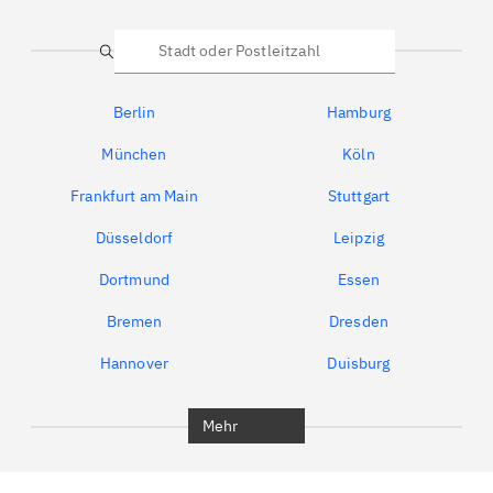
Suche
Berlin
Hamburg
München
Köln
Frankfurt am Main
Stuttgart
Düsseldorf
Leipzig
Dortmund
Essen
Bremen
Dresden
Hannover
Duisburg
Bochum
München
Mehr
Regensburg
Ingolstadt
Würzburg
Furth