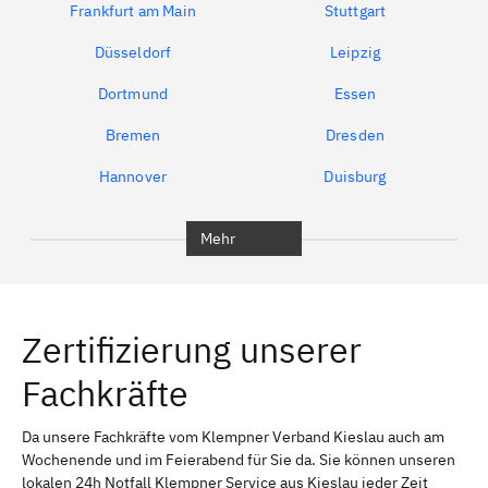
Frankfurt am Main
Stuttgart
Düsseldorf
Leipzig
Dortmund
Essen
Bremen
Dresden
Hannover
Duisburg
Bochum
München
Mehr
Regensburg
Ingolstadt
Würzburg
Furth
Zertifizierung unserer
Erlangen
Bamberg
Fachkräfte
Bayreuth
Aschaffenburg
Kempten (Allgäu)
Neu-Ulm
Da unsere Fachkräfte vom Klempner Verband Kieslau auch am
Wochenende und im Feierabend für Sie da. Sie können unseren
Schweinfurt
Passau
lokalen 24h Notfall Klempner Service aus Kieslau jeder Zeit