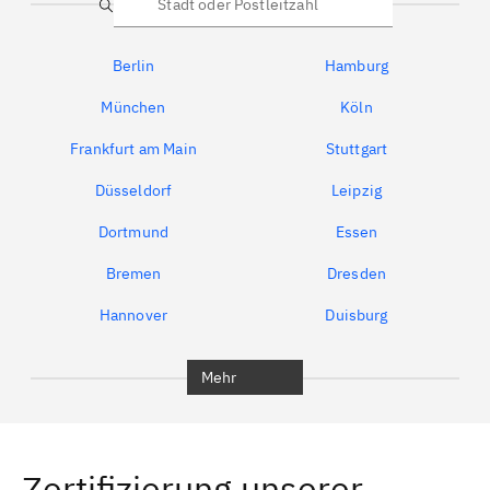
Suche
Berlin
Hamburg
München
Köln
Frankfurt am Main
Stuttgart
Düsseldorf
Leipzig
Dortmund
Essen
Bremen
Dresden
Hannover
Duisburg
Bochum
München
Mehr
Regensburg
Ingolstadt
Würzburg
Furth
Zertifizierung unserer
Erlangen
Bamberg