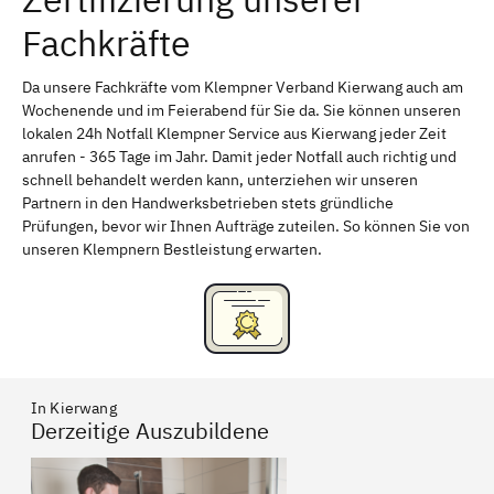
Fachkräfte
Bayreuth
Aschaffenburg
Kempten (Allgäu)
Neu-Ulm
Da unsere Fachkräfte vom Klempner Verband Kierwang auch am
Wochenende und im Feierabend für Sie da. Sie können unseren
Schweinfurt
Passau
lokalen 24h Notfall Klempner Service aus Kierwang jeder Zeit
anrufen - 365 Tage im Jahr. Damit jeder Notfall auch richtig und
Freising
Rudelsdorf, Mittelfranken
schnell behandelt werden kann, unterziehen wir unseren
Partnern in den Handwerksbetrieben stets gründliche
Prüfungen, bevor wir Ihnen Aufträge zuteilen. So können Sie von
unseren Klempnern Bestleistung erwarten.
In Kierwang
Derzeitige Auszubildene