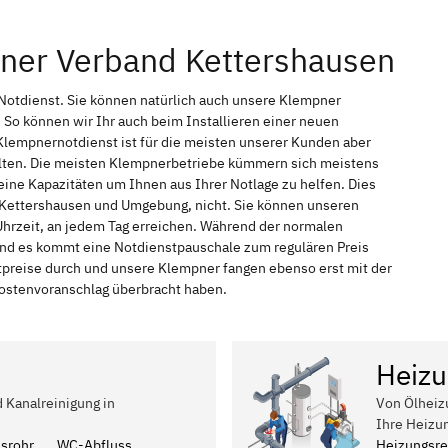
pner Verband Kettershausen
Notdienst. Sie können natürlich auch unsere Klempner
So können wir Ihr auch beim Installieren einer neuen
Klempnernotdienst ist für die meisten unserer Kunden aber
halten. Die meisten Klempnerbetriebe kümmern sich meistens
ine Kapazitäten um Ihnen aus Ihrer Notlage zu helfen. Dies
in Kettershausen und Umgebung, nicht. Sie können unseren
Uhrzeit, an jedem Tag erreichen. Während der normalen
 und es kommt eine Notdienstpauschale zum regulären Preis
tpreise durch und unsere Klempner fangen ebenso erst mit der
 Kostenvoranschlag überbracht haben.
Heizu
d Kanalreinigung in
Von Ölheiz
Ihre Heizu
ssrohr
WC-Abfluss
Heizungsre