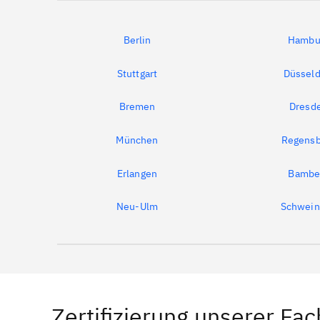
Berlin
Hambu
Stuttgart
Düsseld
Bremen
Dresd
München
Regensb
Erlangen
Bambe
Neu-Ulm
Schwein
Zertifizierung unserer Fac