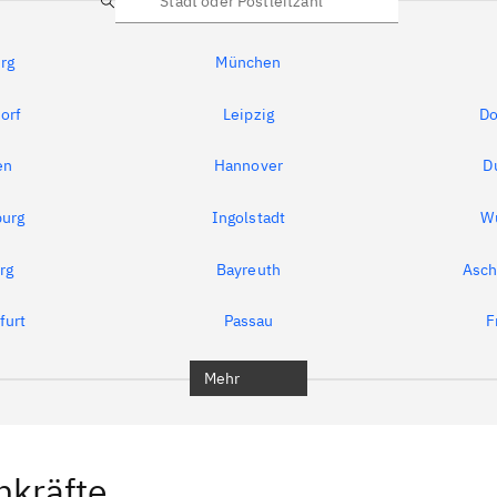
Suche
rg
München
orf
Leipzig
Do
en
Hannover
D
urg
Ingolstadt
W
rg
Bayreuth
Asch
furt
Passau
F
Mehr
hkräfte