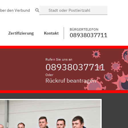
ber den Verbund
Suche
BÜRGERTELEFON
WECHSELN
08938037711
akt
Kettershausen
BÜRGERTELEFON
Zertifizierung
Kontakt
08938037711
Rufen Sie uns an
08938037711
Oder
Rückruf beantragen