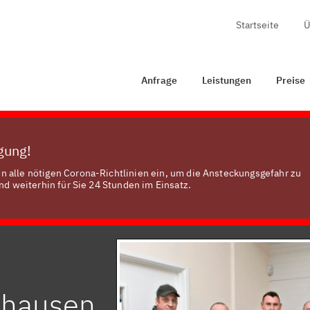
Startseite
Ü
Anfrage
Leistungen
Preise
Zertifizierung
Kont
Anfrage
Leistungen
Preise
ügung!
n alle nötigen Corona-Richtlinien ein, um die Ansteckungsgefahr zu
nd weiterhin für Sie 24 Stunden im Einsatz.
rshausen