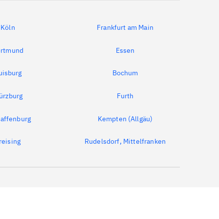
Köln
Frankfurt am Main
rtmund
Essen
uisburg
Bochum
ürzburg
Furth
affenburg
Kempten (Allgäu)
reising
Rudelsdorf, Mittelfranken