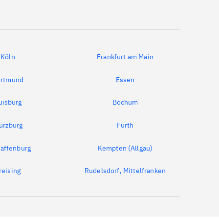
Köln
Frankfurt am Main
rtmund
Essen
uisburg
Bochum
ürzburg
Furth
affenburg
Kempten (Allgäu)
reising
Rudelsdorf, Mittelfranken