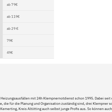
ab 79€
ab 119€
ab 29 €
79€
49€
 Heizungsausfällen mit 24h Klempnernotdienst schon 1995. Dabei seit d
e, die für die Planung und Organisation zuständig sind, drei Klempner 
Kemerting, Kreis Altötting auch selbst junge Profis aus. So können au