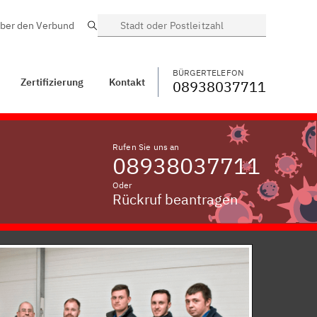
ber den Verbund
Suche
BÜRGERTELEFON
WECHSELN
08938037711
Kemerting, Kreis
Altötting
BÜRGERTELEFON
Zertifizierung
Kontakt
08938037711
Rufen Sie uns an
08938037711
Oder
Rückruf beantragen