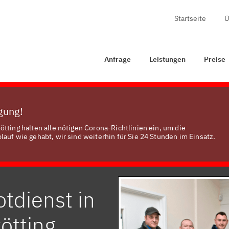
Startseite
Ü
age
Leistungen
Preise
Zertifizierung
Kontakt
Anfrage
Leistungen
Preise
ügung!
tting halten alle nötigen Corona-Richtlinien ein, um die
auf wie gehabt, wir sind weiterhin für Sie 24 Stunden im Einsatz.
tdienst in
ötting