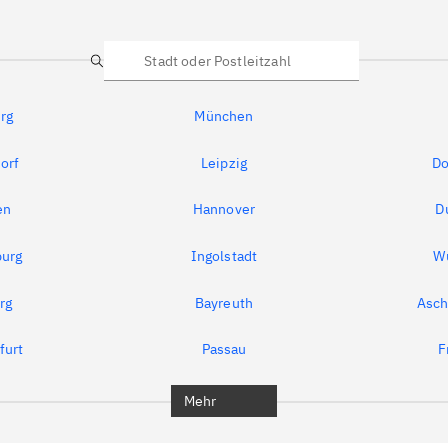
Suche
rg
München
orf
Leipzig
Do
en
Hannover
D
urg
Ingolstadt
W
rg
Bayreuth
Asch
furt
Passau
F
Mehr