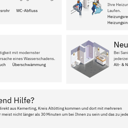
Ihre Heizun
ssrohr
WC-Abfluss
Laufen.
Heizungsre
Heizungsins
Neu
tigkeit mit modernster
Bei San
Ursache eines Wasserschadens.
jederze
uch
Überschwämmung
Alt- & 
end Hilfe?
 direkt aus Kemerting, Kreis Altötting kommen und dort mit mehreren
 meist nicht länger als 30 Minuten um bei Ihnen zu sein und das zu jed