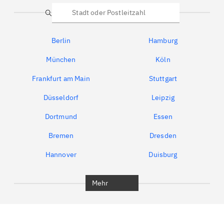
Suche
Berlin
Hamburg
München
Köln
Frankfurt am Main
Stuttgart
Düsseldorf
Leipzig
Dortmund
Essen
Bremen
Dresden
Hannover
Duisburg
Bochum
München
Mehr
Regensburg
Ingolstadt
Würzburg
Furth