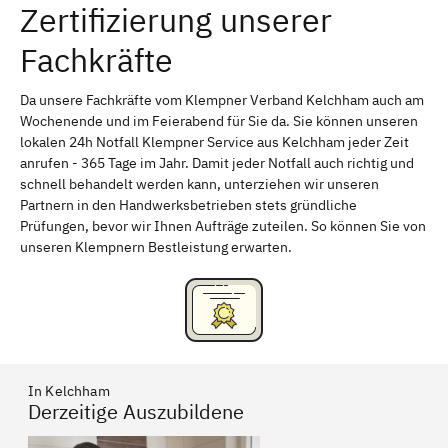
Zertifizierung unserer
Erlangen
Bamberg
Fachkräfte
Bayreuth
Aschaffenburg
Kempten (Allgäu)
Neu-Ulm
Da unsere Fachkräfte vom Klempner Verband Kelchham auch am
Wochenende und im Feierabend für Sie da. Sie können unseren
Schweinfurt
Passau
lokalen 24h Notfall Klempner Service aus Kelchham jeder Zeit
anrufen - 365 Tage im Jahr. Damit jeder Notfall auch richtig und
Freising
Rudelsdorf, Mittelfranken
schnell behandelt werden kann, unterziehen wir unseren
Partnern in den Handwerksbetrieben stets gründliche
Prüfungen, bevor wir Ihnen Aufträge zuteilen. So können Sie von
unseren Klempnern Bestleistung erwarten.
In Kelchham
Derzeitige Auszubildene