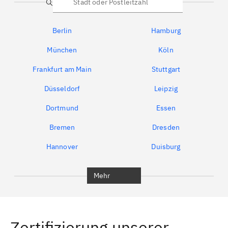
Suche
Berlin
Hamburg
München
Köln
Frankfurt am Main
Stuttgart
Düsseldorf
Leipzig
Dortmund
Essen
Bremen
Dresden
Hannover
Duisburg
Bochum
München
Mehr
Regensburg
Ingolstadt
Würzburg
Furth
Zertifizierung unserer
Erlangen
Bamberg