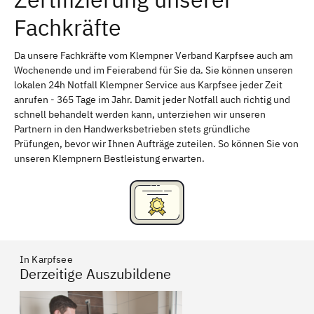
Fachkräfte
Bayreuth
Aschaffenburg
Kempten (Allgäu)
Neu-Ulm
Da unsere Fachkräfte vom Klempner Verband Karpfsee auch am
Wochenende und im Feierabend für Sie da. Sie können unseren
Schweinfurt
Passau
lokalen 24h Notfall Klempner Service aus Karpfsee jeder Zeit
anrufen - 365 Tage im Jahr. Damit jeder Notfall auch richtig und
Freising
Rudelsdorf, Mittelfranken
schnell behandelt werden kann, unterziehen wir unseren
Partnern in den Handwerksbetrieben stets gründliche
Prüfungen, bevor wir Ihnen Aufträge zuteilen. So können Sie von
unseren Klempnern Bestleistung erwarten.
In Karpfsee
Derzeitige Auszubildene