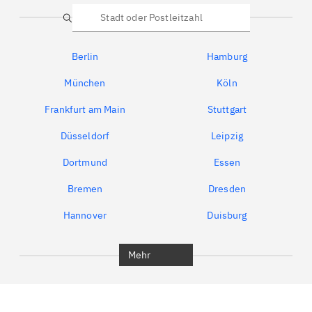
Suche
Berlin
Hamburg
München
Köln
Frankfurt am Main
Stuttgart
Düsseldorf
Leipzig
Dortmund
Essen
Bremen
Dresden
Hannover
Duisburg
Bochum
München
Mehr
Regensburg
Ingolstadt
Würzburg
Furth