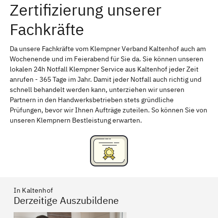
Zertifizierung unserer
Erlangen
Bamberg
Fachkräfte
Bayreuth
Aschaffenburg
Kempten (Allgäu)
Neu-Ulm
Da unsere Fachkräfte vom Klempner Verband Kaltenhof auch am
Wochenende und im Feierabend für Sie da. Sie können unseren
Schweinfurt
Passau
lokalen 24h Notfall Klempner Service aus Kaltenhof jeder Zeit
anrufen - 365 Tage im Jahr. Damit jeder Notfall auch richtig und
Freising
Rudelsdorf, Mittelfranken
schnell behandelt werden kann, unterziehen wir unseren
Partnern in den Handwerksbetrieben stets gründliche
Prüfungen, bevor wir Ihnen Aufträge zuteilen. So können Sie von
unseren Klempnern Bestleistung erwarten.
In Kaltenhof
Derzeitige Auszubildene