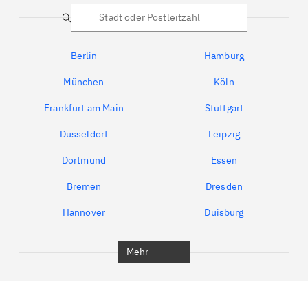
Suche
Berlin
Hamburg
München
Köln
Frankfurt am Main
Stuttgart
Düsseldorf
Leipzig
Dortmund
Essen
Bremen
Dresden
Hannover
Duisburg
Bochum
München
Mehr
Regensburg
Ingolstadt
Würzburg
Furth