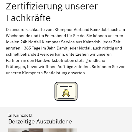
Zertifizierung unserer
Erlangen
Bamberg
Fachkräfte
Bayreuth
Aschaffenburg
Kempten (Allgäu)
Neu-Ulm
Da unsere Fachkräfte vom Klempner Verband Kainzdobl auch am
Wochenende und im Feierabend für Sie da. Sie können unseren
Schweinfurt
Passau
lokalen 24h Notfall Klempner Service aus Kainzdobl jeder Zeit
anrufen - 365 Tage im Jahr. Damit jeder Notfall auch richtig und
Freising
Rudelsdorf, Mittelfranken
schnell behandelt werden kann, unterziehen wir unseren
Partnern in den Handwerksbetrieben stets gründliche
Prüfungen, bevor wir Ihnen Aufträge zuteilen. So können Sie von
unseren Klempnern Bestleistung erwarten.
In Kainzdobl
Derzeitige Auszubildene