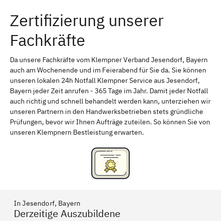
Zertifizierung unserer
Erlangen
Bamberg
Fachkräfte
Bayreuth
Aschaffenburg
Kempten (Allgäu)
Neu-Ulm
Da unsere Fachkräfte vom Klempner Verband Jesendorf, Bayern
auch am Wochenende und im Feierabend für Sie da. Sie können
Schweinfurt
Passau
unseren lokalen 24h Notfall Klempner Service aus Jesendorf,
Bayern jeder Zeit anrufen - 365 Tage im Jahr. Damit jeder Notfall
Freising
Rudelsdorf, Mittelfranken
auch richtig und schnell behandelt werden kann, unterziehen wir
unseren Partnern in den Handwerksbetrieben stets gründliche
Prüfungen, bevor wir Ihnen Aufträge zuteilen. So können Sie von
unseren Klempnern Bestleistung erwarten.
In Jesendorf, Bayern
Derzeitige Auszubildene