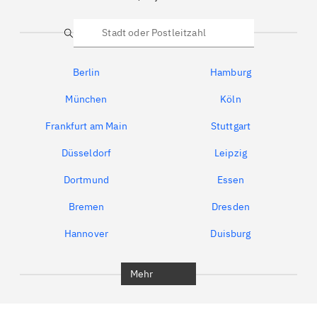
Suche
Berlin
Hamburg
München
Köln
Frankfurt am Main
Stuttgart
Düsseldorf
Leipzig
Dortmund
Essen
Bremen
Dresden
Hannover
Duisburg
Bochum
München
Mehr
Regensburg
Ingolstadt
Würzburg
Furth