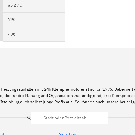
ab 29 €
79€
49€
 Heizungsausfällen mit 24h Klempnernotdienst schon 1995. Dabei seit d
e, die für die Planung und Organisation zuständig sind, drei Klempner 
Ittelsburg auch selbst junge Profis aus. So können auch unsere hausei
Suche
rg
München