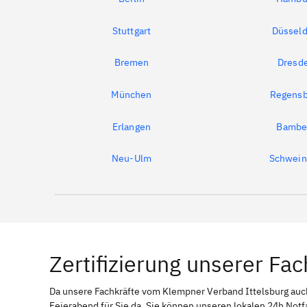
Stuttgart
Düsseld
Bremen
Dresd
München
Regensb
Erlangen
Bambe
Neu-Ulm
Schwein
Zertifizierung unserer Fac
Da unsere Fachkräfte vom Klempner Verband Ittelsburg a
Feierabend für Sie da. Sie können unseren lokalen 24h Notf