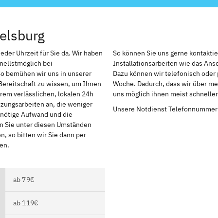
elsburg
eder Uhrzeit für Sie da. Wir haben
So können Sie uns gerne kontakti
nellstmöglich bei
Installationsarbeiten wie das An
So bemühen wir uns in unserer
Dazu können wir telefonisch oder 
Bereitschaft zu wissen, um Ihnen
Woche. Dadurch, dass wir über meh
rem verlässlichen, lokalen 24h
uns möglich ihnen meist schnelle
izungsarbeiten an, die weniger
Unsere Notdienst Telefonnummer
r nötige Aufwand und die
en Sie unter diesen Umständen
, so bitten wir Sie dann per
en.
ab 79€
ab 119€