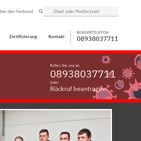
ber den Verbund
Suche
BÜRGERTELEFON
WECHSELN
08938037711
Kontakt
Ittelsburg
BÜRGERTELEFON
Zertifizierung
Kontakt
08938037711
Rufen Sie uns an
08938037711
Oder
Rückruf beantragen