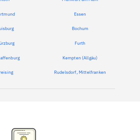
rtmund
Essen
uisburg
Bochum
ürzburg
Furth
affenburg
Kempten (Allgäu)
reising
Rudelsdorf, Mittelfranken