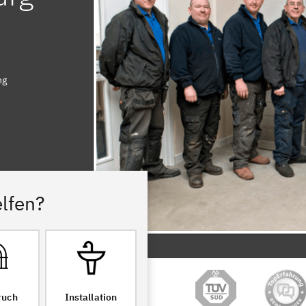
ng
lfen?
ruch
Installation