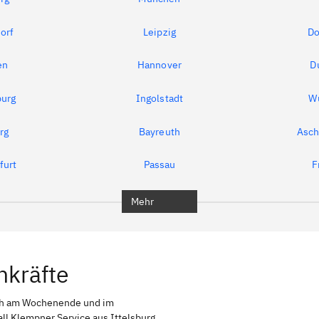
orf
Leipzig
Do
en
Hannover
D
urg
Ingolstadt
W
rg
Bayreuth
Asch
furt
Passau
F
Mehr
hkräfte
uch am Wochenende und im
all Klempner Service aus Ittelsburg