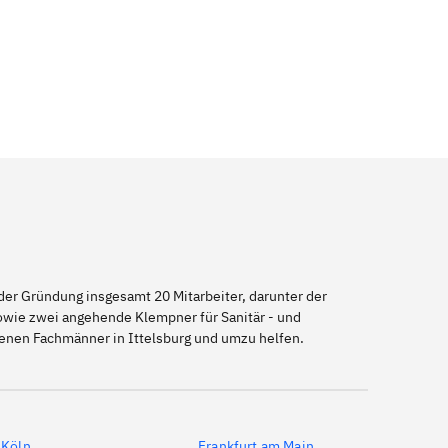
er Gründung insgesamt 20 Mitarbeiter, darunter der
sowie zwei angehende Klempner für Sanitär - und
genen Fachmänner in Ittelsburg und umzu helfen.
Köln
Frankfurt am Main