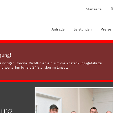
Startseite
Ü
Anfrage
Leistungen
Preise
Zertifizierung
Anfrage
Leistungen
Preise
ügung!
le nötigen Corona-Richtlinien ein, um die Ansteckungsgefahr zu
nd weiterhin für Sie 24 Stunden im Einsatz.
urg