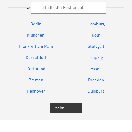
Suche
Berlin
Hamburg
München
Köln
Frankfurt am Main
Stuttgart
Düsseldorf
Leipzig
Dortmund
Essen
Bremen
Dresden
Hannover
Duisburg
Bochum
München
Mehr
Regensburg
Ingolstadt
Würzburg
Furth