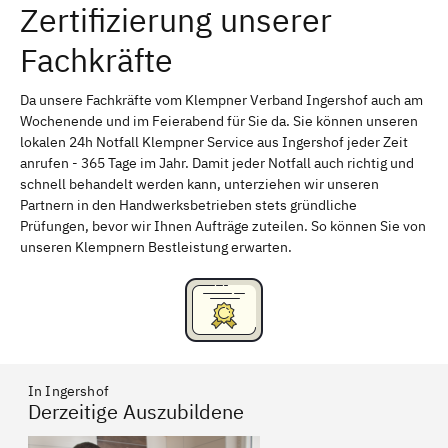
Zertifizierung unserer
Erlangen
Bamberg
Fachkräfte
Bayreuth
Aschaffenburg
Kempten (Allgäu)
Neu-Ulm
Da unsere Fachkräfte vom Klempner Verband Ingershof auch am
Wochenende und im Feierabend für Sie da. Sie können unseren
Schweinfurt
Passau
lokalen 24h Notfall Klempner Service aus Ingershof jeder Zeit
anrufen - 365 Tage im Jahr. Damit jeder Notfall auch richtig und
Freising
Rudelsdorf, Mittelfranken
schnell behandelt werden kann, unterziehen wir unseren
Partnern in den Handwerksbetrieben stets gründliche
Prüfungen, bevor wir Ihnen Aufträge zuteilen. So können Sie von
unseren Klempnern Bestleistung erwarten.
In Ingershof
Derzeitige Auszubildene