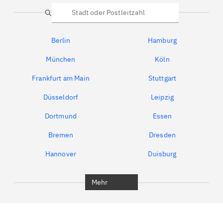
Suche
Berlin
Hamburg
München
Köln
Frankfurt am Main
Stuttgart
Düsseldorf
Leipzig
Dortmund
Essen
Bremen
Dresden
Hannover
Duisburg
Bochum
München
Mehr
Regensburg
Ingolstadt
Würzburg
Furth