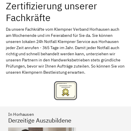
Zertifizierung unserer
Erlangen
Bamberg
Fachkräfte
Bayreuth
Aschaffenburg
Kempten (Allgäu)
Neu-Ulm
Da unsere Fachkräfte vom Klempner Verband Horhausen auch
am Wochenende und im Feierabend für Sie da. Sie können
Schweinfurt
Passau
unseren lokalen 24h Notfall Klempner Service aus Horhausen
jeder Zeit anrufen - 365 Tage im Jahr. Damit jeder Notfall auch
Freising
Rudelsdorf, Mittelfranken
richtig und schnell behandelt werden kann, unterziehen wir
unseren Partnern in den Handwerksbetrieben stets gründliche
Prüfungen, bevor wir Ihnen Aufträge zuteilen. So können Sie von
unseren Klempnern Bestleistung erwarten.
In Horhausen
Derzeitige Auszubildene