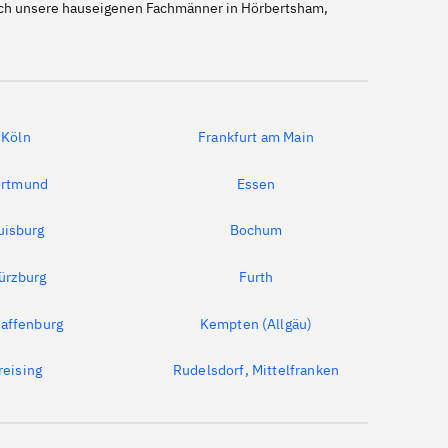
auch unsere hauseigenen Fachmänner in Hörbertsham,
Köln
Frankfurt am Main
rtmund
Essen
uisburg
Bochum
ürzburg
Furth
affenburg
Kempten (Allgäu)
reising
Rudelsdorf, Mittelfranken