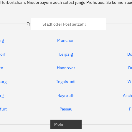
 Hörbertsham, Niederbayern auch selbst junge Profis aus. So können 
Suche
rg
München
orf
Leipzig
Do
en
Hannover
D
urg
Ingolstadt
W
rg
Bayreuth
Asch
furt
Passau
F
Mehr