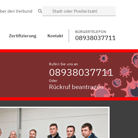
ber den Verbund
Suche
BÜRGERTELEFON
WECHSELN
08938037711
Hörbertsham,
Niederbayern
BÜRGERTELEFON
Zertifizierung
Kontakt
08938037711
Rufen Sie uns an
08938037711
Oder
Rückruf beantragen