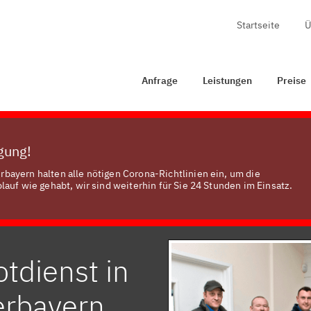
Startseite
Ü
age
Leistungen
Preise
Zertifizierung
Kontakt
Anfrage
Leistungen
Preise
ügung!
bayern halten alle nötigen Corona-Richtlinien ein, um die
auf wie gehabt, wir sind weiterhin für Sie 24 Stunden im Einsatz.
tdienst in
erbayern