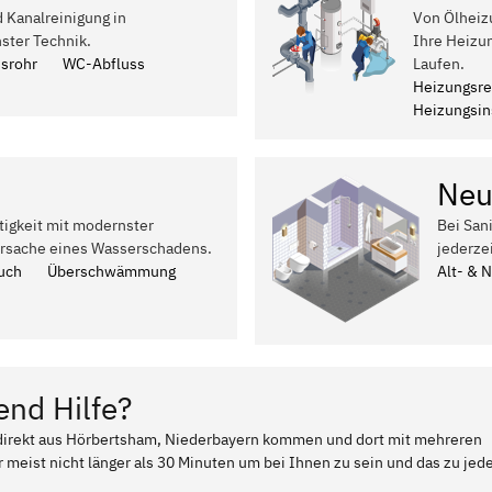
d Kanalreinigung in
Von Ölheiz
ster Technik.
Ihre Heizu
ssrohr
WC-Abfluss
Laufen.
Heizungsre
Heizungsins
Neu
tigkeit mit modernster
Bei San
Ursache eines Wasserschadens.
jederze
uch
Überschwämmung
Alt- & 
end Hilfe?
r direkt aus Hörbertsham, Niederbayern kommen und dort mit mehreren
 meist nicht länger als 30 Minuten um bei Ihnen zu sein und das zu jed