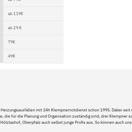
ab 119€
ab 29 €
79€
49€
 Heizungsausfällen mit 24h Klempnernotdienst schon 1995. Dabei seit d
e, die für die Planung und Organisation zuständig sind, drei Klempner 
Hölzlashof, Oberpfalz auch selbst junge Profis aus. So können auch u