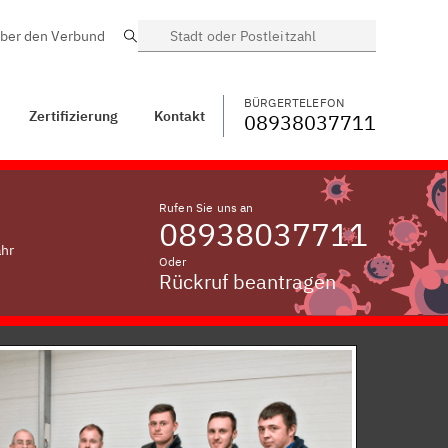
ber den Verbund
Suche
BÜRGERTELEFON
WECHSELN
08938037711
Hölzlashof,
Oberpfalz
BÜRGERTELEFON
Zertifizierung
Kontakt
08938037711
Rufen Sie uns an
08938037711
ahr
Oder
Rückruf beantragen