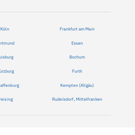
Köln
Frankfurt am Main
rtmund
Essen
uisburg
Bochum
ürzburg
Furth
affenburg
Kempten (Allgäu)
reising
Rudelsdorf, Mittelfranken