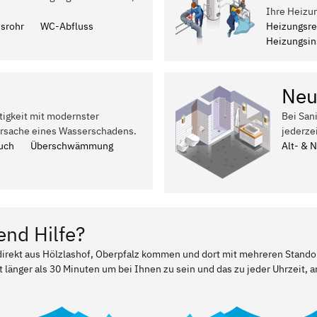
Ihre Heizun
ssrohr
WC-Abfluss
Heizungsre
Heizungsins
Neu
tigkeit mit modernster
Bei San
Ursache eines Wasserschadens.
jederze
uch
Überschwämmung
Alt- & 
end Hilfe?
 direkt aus Hölzlashof, Oberpfalz kommen und dort mit mehreren Stando
t länger als 30 Minuten um bei Ihnen zu sein und das zu jeder Uhrzeit, a