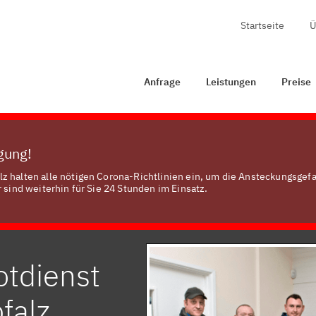
Startseite
Ü
rage
Leistungen
Preise
Zertifizierung
Kontakt
Anfrage
Leistungen
Preise
ügung!
z halten alle nötigen Corona-Richtlinien ein, um die Ansteckungsgef
 sind weiterhin für Sie 24 Stunden im Einsatz.
otdienst
falz