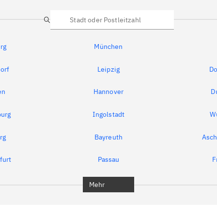
Suche
rg
München
orf
Leipzig
Do
en
Hannover
D
urg
Ingolstadt
W
rg
Bayreuth
Asch
furt
Passau
F
Mehr