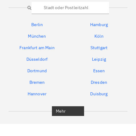
Suche
Berlin
Hamburg
München
Köln
Frankfurt am Main
Stuttgart
Düsseldorf
Leipzig
Dortmund
Essen
Bremen
Dresden
Hannover
Duisburg
Bochum
München
Mehr
Regensburg
Ingolstadt
Würzburg
Furth