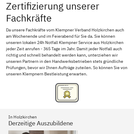
Zertifizierung unserer
Erlangen
Bamberg
Fachkräfte
Bayreuth
Aschaffenburg
Kempten (Allgäu)
Neu-Ulm
Da unsere Fachkräfte vom Klempner Verband Holzkirchen auch
am Wochenende und im Feierabend für Sie da. Sie können
Schweinfurt
Passau
unseren lokalen 24h Notfall Klempner Service aus Holzkirchen
jeder Zeit anrufen - 365 Tage im Jahr. Damit jeder Notfall auch
Freising
Rudelsdorf, Mittelfranken
richtig und schnell behandelt werden kann, unterziehen wir
unseren Partnern in den Handwerksbetrieben stets gründliche
Prüfungen, bevor wir Ihnen Aufträge zuteilen. So können Sie von
unseren Klempnern Bestleistung erwarten.
In Holzkirchen
Derzeitige Auszubildene