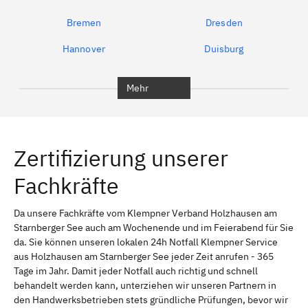
Bremen
Dresden
Hannover
Duisburg
Bochum
München
Mehr
Regensburg
Ingolstadt
Würzburg
Furth
Zertifizierung unserer
Erlangen
Bamberg
Fachkräfte
Bayreuth
Aschaffenburg
Kempten (Allgäu)
Neu-Ulm
Da unsere Fachkräfte vom Klempner Verband Holzhausen am
Starnberger See auch am Wochenende und im Feierabend für Sie
Schweinfurt
Passau
da. Sie können unseren lokalen 24h Notfall Klempner Service
aus Holzhausen am Starnberger See jeder Zeit anrufen - 365
Freising
Rudelsdorf, Mittelfranken
Tage im Jahr. Damit jeder Notfall auch richtig und schnell
behandelt werden kann, unterziehen wir unseren Partnern in
den Handwerksbetrieben stets gründliche Prüfungen, bevor wir