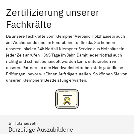
Zertifizierung unserer
Erlangen
Bamberg
Fachkräfte
Bayreuth
Aschaffenburg
Kempten (Allgäu)
Neu-Ulm
Da unsere Fachkräfte vom Klempner Verband Holzhäuseln auch
am Wochenende und im Feierabend für Sie da. Sie können
Schweinfurt
Passau
unseren lokalen 24h Notfall Klempner Service aus Holzhäuseln
jeder Zeit anrufen - 365 Tage im Jahr. Damit jeder Notfall auch
Freising
Rudelsdorf, Mittelfranken
richtig und schnell behandelt werden kann, unterziehen wir
unseren Partnern in den Handwerksbetrieben stets gründliche
Prüfungen, bevor wir Ihnen Aufträge zuteilen. So können Sie von
unseren Klempnern Bestleistung erwarten.
In Holzhäuseln
Derzeitige Auszubildene