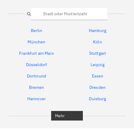
Suche
Berlin
Hamburg
München
Köln
Frankfurt am Main
Stuttgart
Düsseldorf
Leipzig
Dortmund
Essen
Bremen
Dresden
Hannover
Duisburg
Bochum
München
Mehr
Regensburg
Ingolstadt
Würzburg
Furth