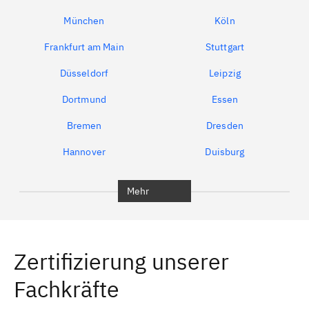
München
Köln
Frankfurt am Main
Stuttgart
Düsseldorf
Leipzig
Dortmund
Essen
Bremen
Dresden
Hannover
Duisburg
Bochum
München
Mehr
Regensburg
Ingolstadt
Würzburg
Furth
Zertifizierung unserer
Erlangen
Bamberg
Fachkräfte
Bayreuth
Aschaffenburg
Kempten (Allgäu)
Neu-Ulm