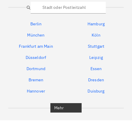
Suche
Berlin
Hamburg
München
Köln
Frankfurt am Main
Stuttgart
Düsseldorf
Leipzig
Dortmund
Essen
Bremen
Dresden
Hannover
Duisburg
Bochum
München
Mehr
Regensburg
Ingolstadt
Würzburg
Furth