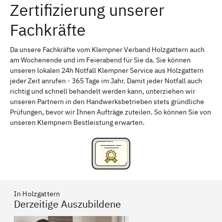
Zertifizierung unserer
Erlangen
Bamberg
Fachkräfte
Bayreuth
Aschaffenburg
Kempten (Allgäu)
Neu-Ulm
Da unsere Fachkräfte vom Klempner Verband Holzgattern auch
am Wochenende und im Feierabend für Sie da. Sie können
Schweinfurt
Passau
unseren lokalen 24h Notfall Klempner Service aus Holzgattern
jeder Zeit anrufen - 365 Tage im Jahr. Damit jeder Notfall auch
Freising
Rudelsdorf, Mittelfranken
richtig und schnell behandelt werden kann, unterziehen wir
unseren Partnern in den Handwerksbetrieben stets gründliche
Prüfungen, bevor wir Ihnen Aufträge zuteilen. So können Sie von
unseren Klempnern Bestleistung erwarten.
In Holzgattern
Derzeitige Auszubildene