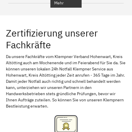
Mehr
Regensburg
Ingolstadt
Würzburg
Furth
Zertifizierung unserer
Erlangen
Bamberg
Fachkräfte
Bayreuth
Aschaffenburg
Kempten (Allgäu)
Neu-Ulm
Da unsere Fachkräfte vom Klempner Verband Hohenwart, Kreis
Altötting auch am Wochenende und im Feierabend für Sie da. Sie
Schweinfurt
Passau
können unseren lokalen 24h Notfall Klempner Service aus
Hohenwart, Kreis Altötting jeder Zeit anrufen - 365 Tage im Jahr.
Freising
Rudelsdorf, Mittelfranken
Damit jeder Notfall auch richtig und schnell behandelt werden
kann, unterziehen wir unseren Partnern in den
Handwerksbetrieben stets gründliche Prüfungen, bevor wir
Ihnen Aufträge zuteilen. So können Sie von unseren Klempnern
Bestleistung erwarten.