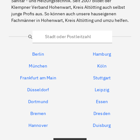
Sanitär - und Heizungstechnik. Seit 2007 bildet der
Klempner Verband Hohenwart, Kreis Altötting auch selbst
junge Profis aus. So können auch unsere hauseigenen
Fachmänner in Hohenwart, Kreis Altötting und umzu helfen.
Suche
Berlin
Hamburg
München
Köln
Frankfurt am Main
Stuttgart
Düsseldorf
Leipzig
Dortmund
Essen
Bremen
Dresden
Hannover
Duisburg
Bochum
München