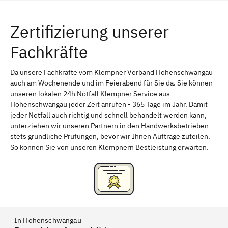
Würzburg
Furth
Zertifizierung unserer
Erlangen
Bamberg
Fachkräfte
Bayreuth
Aschaffenburg
Kempten (Allgäu)
Neu-Ulm
Da unsere Fachkräfte vom Klempner Verband Hohenschwangau
auch am Wochenende und im Feierabend für Sie da. Sie können
Schweinfurt
Passau
unseren lokalen 24h Notfall Klempner Service aus
Hohenschwangau jeder Zeit anrufen - 365 Tage im Jahr. Damit
Freising
Rudelsdorf, Mittelfranken
jeder Notfall auch richtig und schnell behandelt werden kann,
unterziehen wir unseren Partnern in den Handwerksbetrieben
stets gründliche Prüfungen, bevor wir Ihnen Aufträge zuteilen.
So können Sie von unseren Klempnern Bestleistung erwarten.
In Hohenschwangau