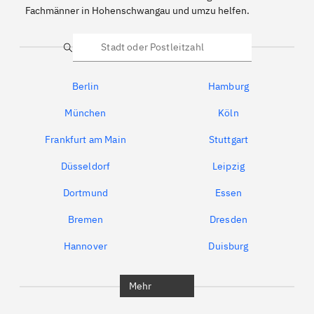
Fachmänner in Hohenschwangau und umzu helfen.
Suche
Berlin
Hamburg
München
Köln
Frankfurt am Main
Stuttgart
Düsseldorf
Leipzig
Dortmund
Essen
Bremen
Dresden
Hannover
Duisburg
Bochum
München
Mehr
Regensburg
Ingolstadt