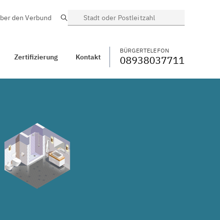
ber den Verbund
Suche
BÜRGERTELEFON
WECHSELN
08938037711
Hochstadt bei
Nördlingen
BÜRGERTELEFON
Zertifizierung
Kontakt
08938037711