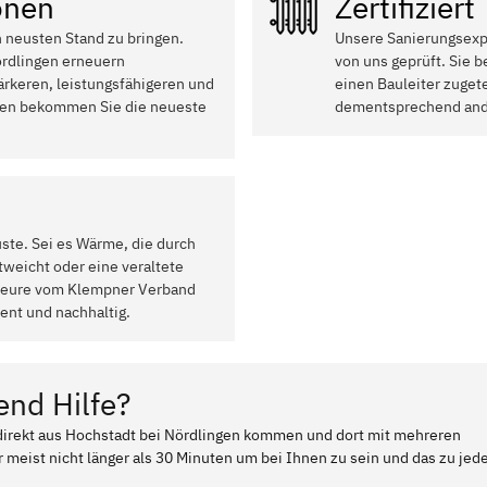
onen
Zertifiziert
n neusten Stand zu bringen.
Unsere Sanierungsexpe
ördlingen erneuern
von uns geprüft. Sie 
ärkeren, leistungsfähigeren und
einen Bauleiter zugete
onen bekommen Sie die neueste
dementsprechend ande
uste. Sei es Wärme, die durch
weicht oder eine veraltete
ateure vom Klempner Verband
ent und nachhaltig.
end Hilfe?
 direkt aus Hochstadt bei Nördlingen kommen und dort mit mehreren
 meist nicht länger als 30 Minuten um bei Ihnen zu sein und das zu jed