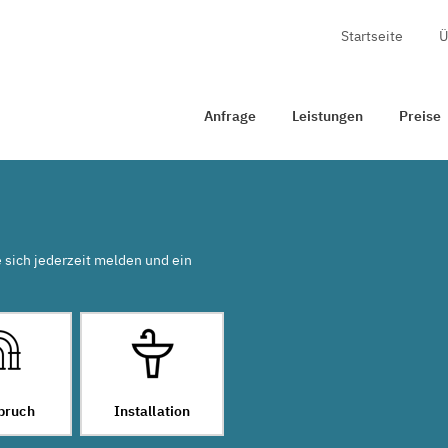
Startseite
Ü
age
Leistungen
Preise
Zertifizierung
Kontakt
Anfrage
Leistungen
Preise
e sich jederzeit melden und ein
bruch
Installation