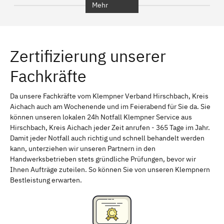
Mehr
Regensburg
Ingolstadt
Würzburg
Furth
Zertifizierung unserer
Erlangen
Bamberg
Fachkräfte
Bayreuth
Aschaffenburg
Kempten (Allgäu)
Neu-Ulm
Da unsere Fachkräfte vom Klempner Verband Hirschbach, Kreis
Aichach auch am Wochenende und im Feierabend für Sie da. Sie
Schweinfurt
Passau
können unseren lokalen 24h Notfall Klempner Service aus
Hirschbach, Kreis Aichach jeder Zeit anrufen - 365 Tage im Jahr.
Freising
Rudelsdorf, Mittelfranken
Damit jeder Notfall auch richtig und schnell behandelt werden
kann, unterziehen wir unseren Partnern in den
Handwerksbetrieben stets gründliche Prüfungen, bevor wir
Ihnen Aufträge zuteilen. So können Sie von unseren Klempnern
Bestleistung erwarten.