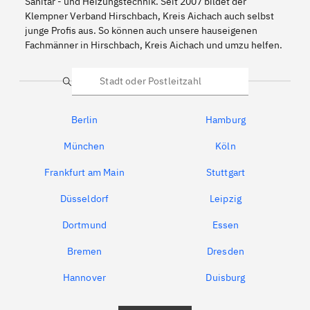
Sanitär - und Heizungstechnik. Seit 2007 bildet der
Klempner Verband Hirschbach, Kreis Aichach auch selbst
junge Profis aus. So können auch unsere hauseigenen
Fachmänner in Hirschbach, Kreis Aichach und umzu helfen.
Suche
Berlin
Hamburg
München
Köln
Frankfurt am Main
Stuttgart
Düsseldorf
Leipzig
Dortmund
Essen
Bremen
Dresden
Hannover
Duisburg
Bochum
München